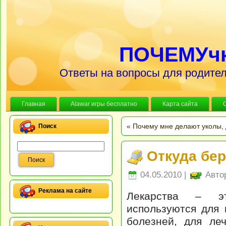
ПОЧЕМУч
Ответы на вопросы для родител
Главная
Alawar игры бесплатно
Карта сайта
«
Почему мне делают уколы, 
Поиск
Откуда бер
04.05.2010 |
Авто
Реклама на сайте
Лекарства – эт
используются для 
болезней, для ле