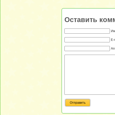
Оставить ком
Им
E-
An