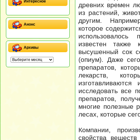
Интересное
древних времен л
из растений, живо
другим. Наприме
Анонс
которое содержитс
использовалось 
известен также 
Архивы
высушенный сок с
(опиум). Даже се
препаратов, кото
лекарств, кот
изготавливаются 
исследовать все 
препаратов, полу
многие полезные р
лесах, которые сег
Компании, произв
свойства веществ