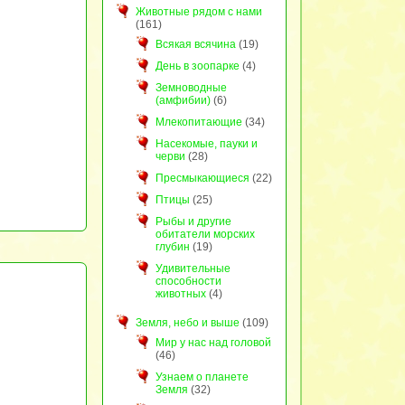
Животные рядом с нами
(161)
Всякая всячина
(19)
День в зоопарке
(4)
Земноводные
(амфибии)
(6)
Млекопитающие
(34)
Насекомые, пауки и
черви
(28)
Пресмыкающиеся
(22)
Птицы
(25)
Рыбы и другие
обитатели морских
глубин
(19)
Удивительные
способности
животных
(4)
Земля, небо и выше
(109)
Мир у нас над головой
(46)
Узнаем о планете
Земля
(32)