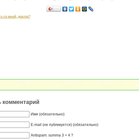
Поделиться…
то со мной, доктор?
ь комментарий
Имя (обязательно)
E-mail (не публикуется) (обязательно)
Antispam: summa 3 + 4 ?