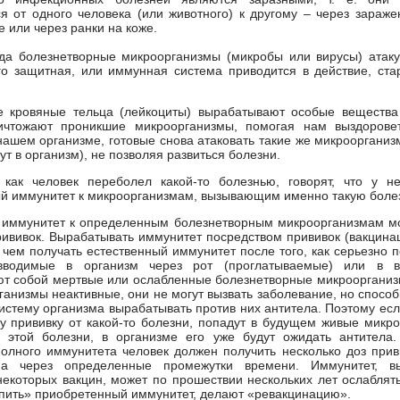
я от одного человека (или животного) к другому – через зараже
е или через ранки на коже.
гда болезнетворные микроорганизмы (микробы или вирусы) атак
го защитная, или иммунная система приводится в действие, ста
 кровяные тельца (лейкоциты) вырабатывают особые вещества 
ичтожают проникшие микроорганизмы, помогая нам выздоровет
нашем организме, готовые снова атаковать такие же микроорганиз
ут в организм), не позволяя развиться болезни.
 как человек переболел какой-то болезнью, говорят, что у не
й иммунитет к микроорганизмам, вызывающим именно такую боле
 иммунитет к определенным болезнетворным микроорганизмам мо
вивок. Вырабатывать иммунитет посредством прививок (вакцина
 чем получать естественный иммунитет после того, как серьезно 
вводимые в организм через рот (проглатываемые) или в в
т собой мертвые или ослабленные болезнетворные микроорганизм
ганизмы неактивные, они не могут вызвать заболевание, но способ
стему организма вырабатывать против них антитела. Поэтому если
 прививку от какой-то болезни, попадут в будущем живые микр
и этой болезни, в организме его уже будут ожидать антитела.
олного иммунитета человек должен получить несколько доз прив
 а через определенные промежутки времени. Иммунитет, в
екоторых вакцин, может по прошествии нескольких лет ослаблять
пить» приобретенный иммунитет, делают «ревакцинацию».