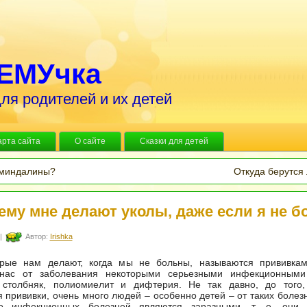
ЕМУчка
ля родителей и их детей
арта сайта
О сайте
Сказки для детей
 миндалины?
Откуда берутся
ему мне делают уколы, даже если я не б
|
Автор:
Irishka
орые нам делают, когда мы не больны, называются прививкам
нас от заболевания некоторыми серьезными инфекционными
 столбняк, полиомиелит и дифтерия. Не так давно, до того,
 прививки, очень много людей – особенно детей – от таких болез
о инфекционных болезней являются заразными, т. е. они 