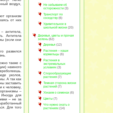
нный воздух,
Не забываем об
осторожности
(3)
Транспорт по
уют организм
соседству
(6)
раясь от них
Удивительное в
школьной жизни
(20)
– антитела,
ь. Антитела
Деревья, цветы и прочая
зелень
(62)
мы (если они
Деревья
(12)
Растения – наши
го развился
кормильцы
(6)
знь.
Растения в
жно также с
экстремальных
ции) намного
условиях
(3)
переболеешь.
Спорообразующие
иде уколов,
растения
(7)
ы. А так как
ны заставить
Темная сторона жизни
растений
(7)
 к человеку,
оорганизмы –
Узнаем о семенах
(6)
 Иногда для
Цветы
(7)
ивки – не за
ыработанный
Что нужно знать о
ся. Для того
растениях
(14)