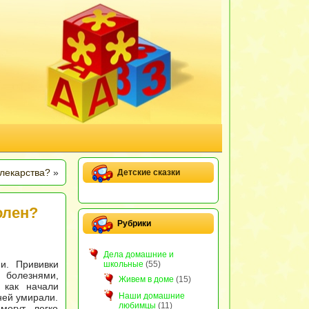
 лекарства?
»
Детские сказки
олен?
Рубрики
Дела домашние и
и. Прививки
школьные
(55)
 болезнями,
Живем в доме
(15)
 как начали
Наши домашние
ней умирали.
любимцы
(11)
могут легко