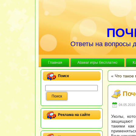
ПОЧ
Ответы на вопросы д
Главная
Alawar игры бесплатно
К
«
Что такое
Поиск
Поч
04.05.2010 
Реклама на сайте
Уколы, кот
защищают 
такими как
применяться
Большинств