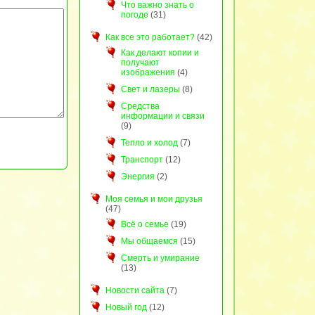
Что важно знать о
погоде
(31)
Как все это работает?
(42)
Как делают копии и
получают
изображения
(4)
Свет и лазеры
(8)
Средства
информации и связи
(9)
Тепло и холод
(7)
Транспорт
(12)
Энергия
(2)
Моя семья и мои друзья
(47)
Всё о семье
(19)
Мы общаемся
(15)
Смерть и умирание
(13)
Новости сайта
(7)
Новый год
(12)