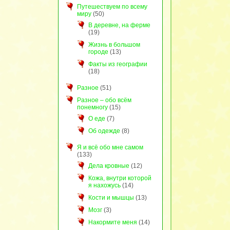
Путешествуем по всему
миру
(50)
В деревне, на ферме
(19)
Жизнь в большом
городе
(13)
Факты из географии
(18)
Разное
(51)
Разное – обо всём
понемногу
(15)
О еде
(7)
Об одежде
(8)
Я и всё обо мне самом
(133)
Дела кровные
(12)
Кожа, внутри которой
я нахожусь
(14)
Кости и мышцы
(13)
Мозг
(3)
Накормите меня
(14)