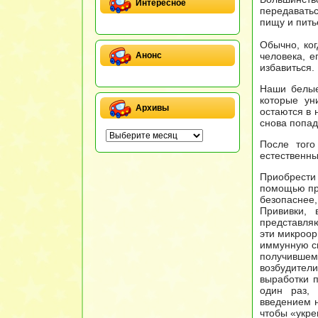
Интересное
передаватьс
пищу и пить
Обычно, ко
человека, е
Анонс
избавиться.
Наши белые
которые ун
Архивы
остаются в 
снова попад
После того
естественны
Приобрести
помощью при
безопаснее,
Прививки, 
представляю
эти микроор
иммунную си
получившему
возбудител
выработки п
один раз,
введением н
чтобы «укре