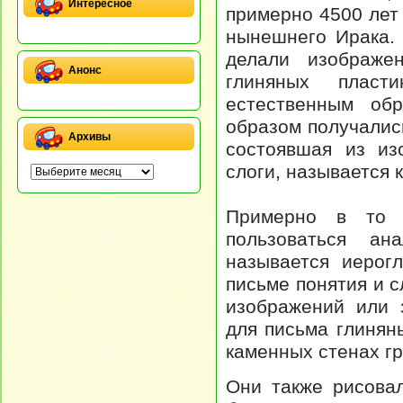
Интересное
примерно 4500 лет
нынешнего Ирака.
делали изображе
Анонс
глиняных пласт
естественным об
образом получалис
Архивы
состоявшая из из
слоги, называется 
Примерно в то 
пользоваться ан
называется иерог
письме понятия и с
изображений или 
для письма глинян
каменных стенах гр
Они также рисова