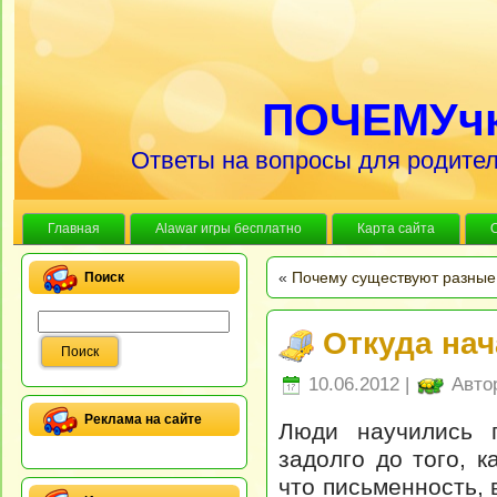
ПОЧЕМУч
Ответы на вопросы для родител
Главная
Alawar игры бесплатно
Карта сайта
«
Почему существуют разные
Поиск
Откуда на
10.06.2012 |
Авто
Реклама на сайте
Люди научились п
задолго до того, к
что письменность, 