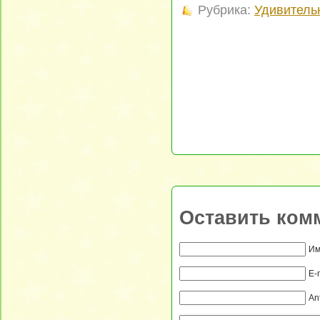
Рубрика:
Удивитель
Оставить ком
Им
E-
An