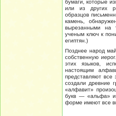
бумаги, которые из
или из других р
образцов письменн
камень, обнаруже
вырезанными на т
ученым ключ к пон
египтян.)
Позднее народ ма
собственную иерог
этих языков, исп
настоящим алфави
представляют все 
создали древние г
«алфавит» произо
букв — «альфа» и
форме имеют все в