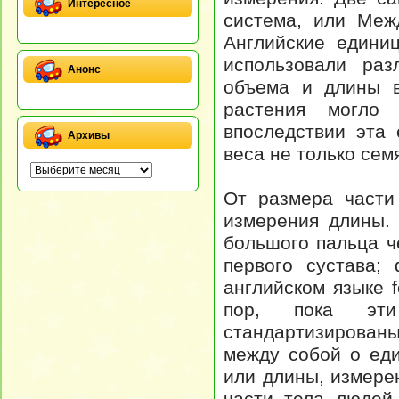
Интересное
система, или Меж
Английские едини
использовали раз
Анонс
объема и длины в
растения могло 
впоследствии эта
Архивы
веса не только сем
От размера части
измерения длины.
большого пальца ч
первого сустава;
английском языке f
пор, пока эт
стандартизированы
между собой о ед
или длины, измере
части тела людей