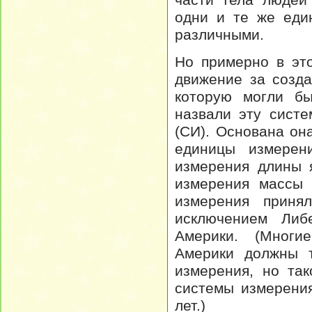
одни и те же еди
различными.
Но примерно в эт
движение за созд
которую могли бы
назвали эту сист
(СИ). Основана он
единицы измерен
измерения длины 
измерения массы 
измерения приня
исключением Либ
Америки. (Многи
Америки должны т
измерения, но та
системы измерени
лет.)