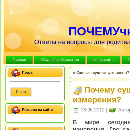
ПОЧЕМУч
Ответы на вопросы для родител
Главная
Alawar игры бесплатно
Карта сайта
«
Сколько существует чисел?
Поиск
Почему су
измерения?
08.06.2012 |
Авто
Реклама на сайте
В мире сегодня
измерения. Две с