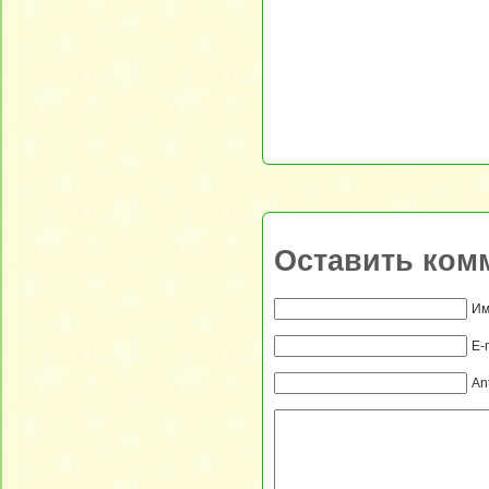
Оставить ком
Им
E-
An