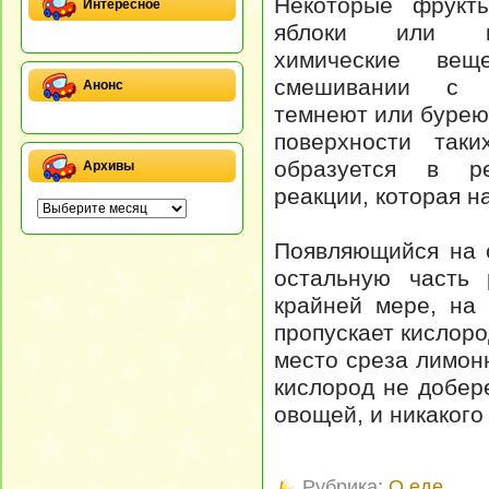
Некоторые фрукт
Интересное
яблоки или ка
химические вещ
смешивании с к
Анонс
темнеют или буреют
поверхности так
образуется в ре
Архивы
реакции, которая н
Появляющийся на 
остальную часть 
крайней мере, на 
пропускает кислоро
место среза лимон
кислород не добер
овощей, и никакого
Рубрика:
О еде