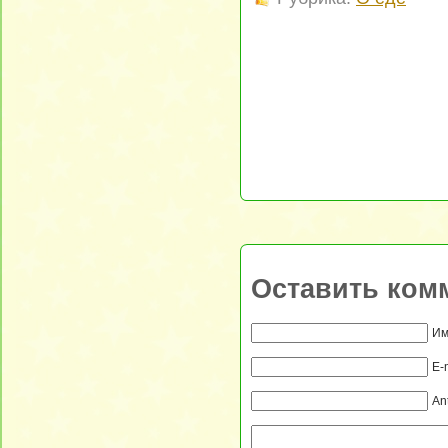
Оставить ком
Им
E-
An