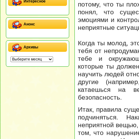
Интересное
потому, что ты пло
понял, что сущес
эмоциями и контро
Анонс
неприятные ситуац
Когда ты молод, эт
Архивы
тебя от непродума
тебе и окружающ
которые ты долже
научить людей отно
другие (наприме
катаешься на ве
безопасность.
Итак, правила сущ
подчиняться. На
неприятной вещью, 
том, что нарушени