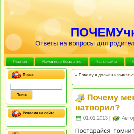
ПОЧЕМУч
Ответы на вопросы для родител
Главная
Alawar игры бесплатно
Карта сайта
«
Почему я должен извинятьс
Поиск
Почему мен
натворил?
Реклама на сайте
01.01.2013 |
Авто
Постарайся помнит