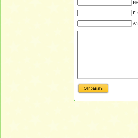
Им
E-
An