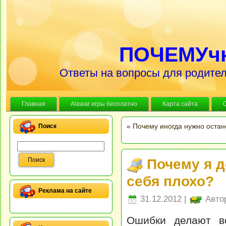
ПОЧЕМУч
Ответы на вопросы для родител
Главная
Alawar игры бесплатно
Карта сайта
«
Почему иногда нужно остано
Поиск
Почему я д
себя плохо?
Реклама на сайте
31.12.2012 |
Авто
Ошибки делают в