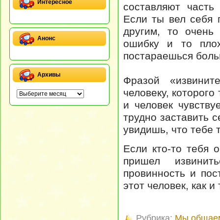
Интересное
составляют часть
Если ты вел себя 
другим, то очень
Анонс
ошибку и то пло
постараешься боль
Архивы
Фразой «извинит
человеку, которого
и человек чувству
трудно заставить с
увидишь, что тебе 
Если кто-то тебя 
пришел извинит
провинность и пос
этот человек, как и
Рубрика:
Мы общае