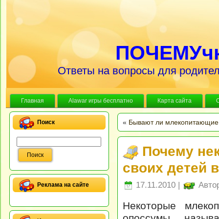
ПОЧЕМУч
Ответы на вопросы для родител
Главная
Alawar игры бесплатно
Карта сайта
«
Бывают ли млекопитающие
Поиск
Почему не
своих детей 
17.11.2010 |
Авто
Реклама на сайте
Некоторые млекоп
опоссумы, назыв