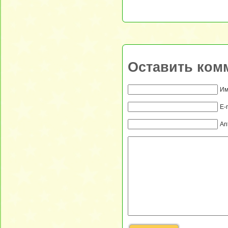
Оставить ком
Им
E-
An