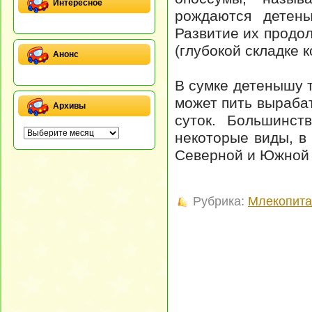
Интересное
рождаются детен
Развитие их продол
(глубокой складке 
Анонс
В сумке детенышу т
может пить выраба
Архивы
суток. Большинст
некоторые виды, в
Северной и Южной
Рубрика:
Млекопит