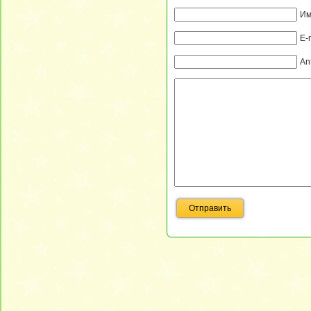
Им
E-
An