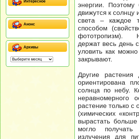
Интересное
энергии. Поэтому
движутся к солнцу 
света – каждое т
Анонс
способом (свойств
фототропизм). 
держат весь день 
Архивы
уловить как можно
закрывают.
Другие растения 
ориентирована пл
солнца по небу. К
неравномерного о
растение только с 
(химических «конт
вырастать больше 
могло получать 
излучения для пи