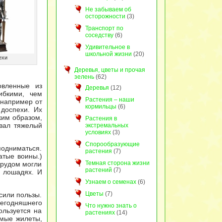
Не забываем об
осторожности
(3)
Транспорт по
соседству
(6)
Удивительное в
школьной жизни
(20)
ехи
Деревья, цветы и прочая
зелень
(62)
овленные из
Деревья
(12)
ибкими, чем
Растения – наши
 например от
кормильцы
(6)
 доспехи. Их
ким образом,
Растения в
вал тяжелый
экстремальных
условиях
(3)
Спорообразующие
одниматься.
растения
(7)
атые воины.)
Темная сторона жизни
трудом могли
растений
(7)
а лошадях. И
Узнаем о семенах
(6)
Цветы
(7)
сили пользы.
сегодняшнего
Что нужно знать о
ользуется на
растениях
(14)
емые жилеты,