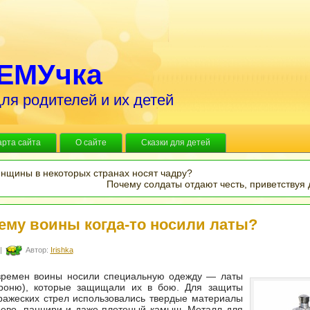
ЕМУчка
ля родителей и их детей
арта сайта
О сайте
Сказки для детей
нщины в некоторых странах носят чадру?
Почему солдаты отдают честь, приветствуя 
ему воины когда-то носили латы?
|
Автор:
Irishka
времен воины носили специальную одежду — латы
броню), которые защищали их в бою. Для защиты
ражеских стрел использовались твердые материалы
рево, панцири и даже плетеный камыш. Металл для