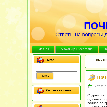
ПОЧ
Ответы на вопросы д
Главная
Alawar игры бесплатно
К
«
Почему же
Поиск
Поч
14.07.2013 
Реклама на сайте
С древних 
(доспехи, 
воинов от в
— кожа, де