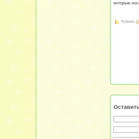
которые нос
Рубрика:
О
Оставит