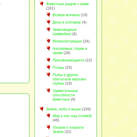
.
Животные рядом с нами
(161)
Всякая всячина
(19)
День в зоопарке
(4)
Земноводные
(амфибии)
(6)
Млекопитающие
(34)
Насекомые, пауки и
черви
(28)
Пресмыкающиеся
(22)
Птицы
(25)
Рыбы и другие
обитатели морских
глубин
(19)
Удивительные
способности
животных
(4)
Земля, небо и выше
(109)
Мир у нас над головой
(46)
Узнаем о планете
Земля
(32)