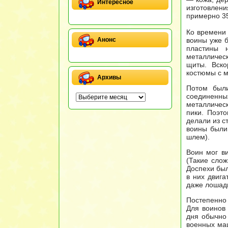
Интересное
изготовлени
примерно 35
Ко времени 
воины уже 
Анонс
пластины 
металлическ
щиты. Вско
костюмы с м
Архивы
Потом были
соединенны
металлическ
пики. Поэт
делали из с
воины были
шлем).
Воин мог в
(Такие слож
Доспехи был
в них двига
даже лошади
Постепенно 
Для воинов 
дня обычно 
военных ма