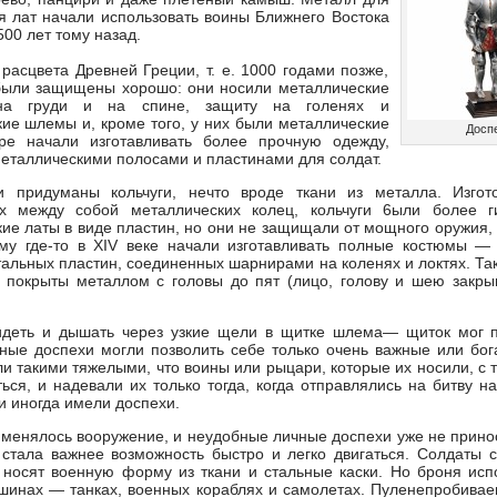
я лат начали использовать воины Ближнего Востока
00 лет тому назад.
расцвета Древней Греции, т. е. 1000 годами позже,
были защищены хорошо: они носили металлические
на груди и на спине, защиту на голенях и
ие шлемы и, кроме того, у них были металлические
Досп
ре начали изготавливать более прочную одежду,
еталлическими полосами и пластинами для солдат.
 придуманы кольчуги, нечто вроде ткани из металла. Изгот
х между собой металлических колец, кольчуги 6ыли более г
ие латы в виде пластин, но они не защищали от мощного оружия,
ому где-то в XIV веке начали изготавливать полные костюмы —
тальных пластин, соединенных шарнирами на коленях и локтях. Та
 покрыты металлом с головы до пят (лицо, голову и шею закры
идеть и дышать через узкие щели в щитке шлема— щиток мог п
ные доспехи могли позволить себе только очень важные или бог
и такими тяжелыми, что воины или рыцари, которые их носили, с 
ться, и надевали их только тогда, когда отправлялись на битву н
 иногда имели доспехи.
менялось вооружение, и неудобные личные доспехи уже не прино
стала важнее возможность быстро и легко двигаться. Солдаты 
носят военную форму из ткани и стальные каски. Но броня исп
шинах — танках, военных кораблях и самолетах. Пуленепробива