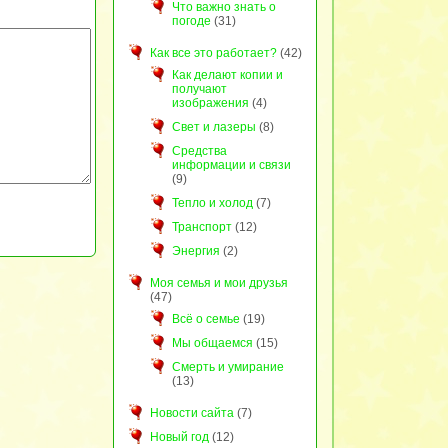
Что важно знать о
погоде
(31)
Как все это работает?
(42)
Как делают копии и
получают
изображения
(4)
Свет и лазеры
(8)
Средства
информации и связи
(9)
Тепло и холод
(7)
Транспорт
(12)
Энергия
(2)
Моя семья и мои друзья
(47)
Всё о семье
(19)
Мы общаемся
(15)
Смерть и умирание
(13)
Новости сайта
(7)
Новый год
(12)