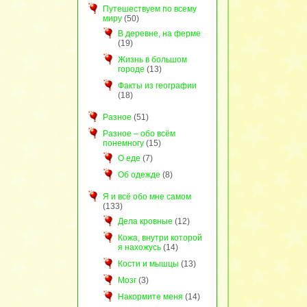
Путешествуем по всему
миру
(50)
В деревне, на ферме
(19)
Жизнь в большом
городе
(13)
Факты из географии
(18)
Разное
(51)
Разное – обо всём
понемногу
(15)
О еде
(7)
Об одежде
(8)
Я и всё обо мне самом
(133)
Дела кровные
(12)
Кожа, внутри которой
я нахожусь
(14)
Кости и мышцы
(13)
Мозг
(3)
Накормите меня
(14)