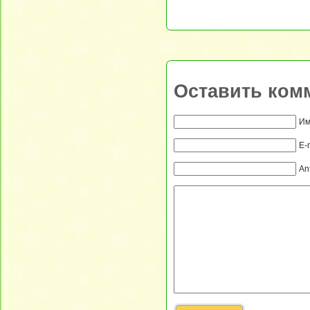
Оставить ком
Им
E-
An