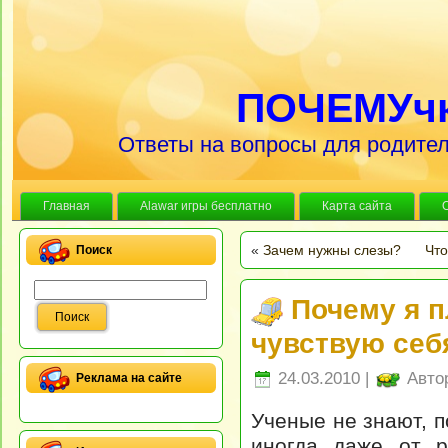
ПОЧЕМУч
Ответы на вопросы для родител
Главная
Alawar игры бесплатно
Карта сайта
«
Зачем нужны слезы?
Что
Поиск
Почему я п
чувствую себ
24.03.2010 |
Авто
Реклама на сайте
Ученые не знают, п
иногда даже от р