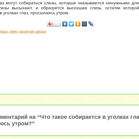
лаз могут собираться слезы, которые оказываются ненужными дл
слезы высыхают, и образуется высохшая слизь, остатки которо
в уголках глаз, просыпаясь утром.
Поделиться…
лышу, вижу, различаю запахи
ментарий на “Что такое собирается в уголках глаз
юсь утром?”