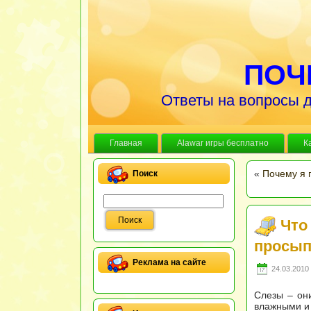
ПОЧ
Ответы на вопросы д
Главная
Alawar игры бесплатно
К
«
Почему я 
Поиск
Что 
просып
Реклама на сайте
24.03.2010 
Слезы – они
влажными и 