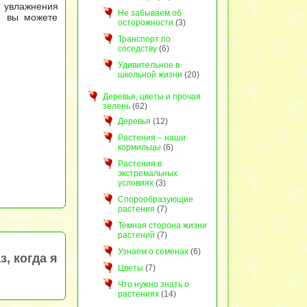
я увлажнения
Не забываем об
й вы можете
осторожности
(3)
Транспорт по
соседству
(6)
Удивительное в
школьной жизни
(20)
Деревья, цветы и прочая
зелень
(62)
Деревья
(12)
Растения – наши
кормильцы
(6)
Растения в
экстремальных
условиях
(3)
Спорообразующие
растения
(7)
Темная сторона жизни
растений
(7)
Узнаем о семенах
(6)
, когда я
Цветы
(7)
Что нужно знать о
растениях
(14)