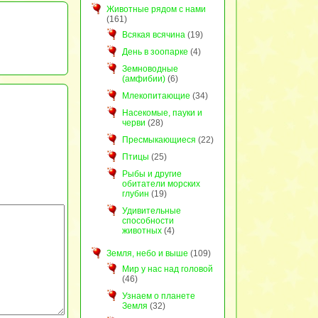
Животные рядом с нами
(161)
Всякая всячина
(19)
День в зоопарке
(4)
Земноводные
(амфибии)
(6)
Млекопитающие
(34)
Насекомые, пауки и
черви
(28)
Пресмыкающиеся
(22)
Птицы
(25)
Рыбы и другие
обитатели морских
глубин
(19)
Удивительные
способности
животных
(4)
Земля, небо и выше
(109)
Мир у нас над головой
(46)
Узнаем о планете
Земля
(32)