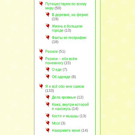
Путешествуем по всему
миру
(50)
В деревне, на ферме
(19)
Жизнь в большом
городе
(13)
Факты из географии
(18)
Разное
(51)
Разное – обо всём
понемногу
(15)
О еде
(7)
Об одежде
(8)
Я и всё обо мне самом
(133)
Дела кровные
(12)
Кожа, внутри которой
я нахожусь
(14)
Кости и мышцы
(13)
Мозг
(3)
Накормите меня
(14)