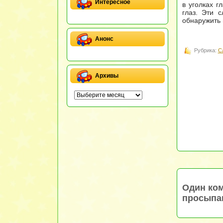
Интересное
в уголках г
глаз. Эти 
обнаружить 
Анонс
Рубрика:
С
Архивы
Один ком
просыпа