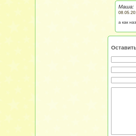
Маша:
08.05.20
а как на
Оставит