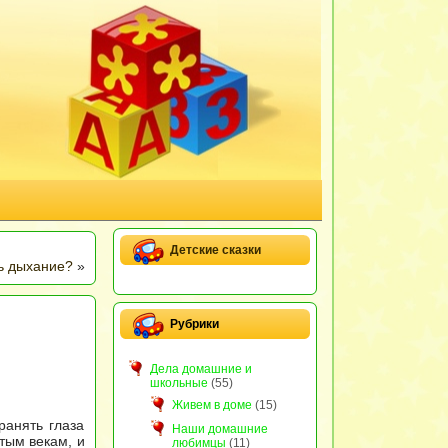
Детские сказки
ь дыхание?
»
Рубрики
Дела домашние и
школьные
(55)
Живем в доме
(15)
ранять глаза
Наши домашние
тым векам, и
любимцы
(11)