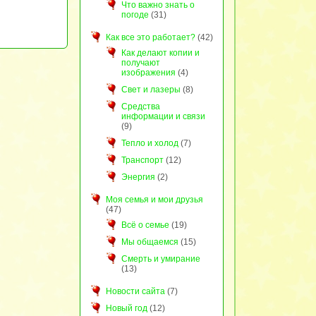
Что важно знать о
погоде
(31)
Как все это работает?
(42)
Как делают копии и
получают
изображения
(4)
Свет и лазеры
(8)
Средства
информации и связи
(9)
Тепло и холод
(7)
Транспорт
(12)
Энергия
(2)
Моя семья и мои друзья
(47)
Всё о семье
(19)
Мы общаемся
(15)
Смерть и умирание
(13)
Новости сайта
(7)
Новый год
(12)