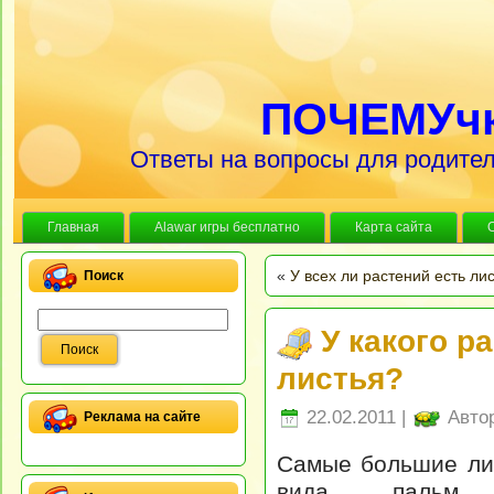
ПОЧЕМУч
Ответы на вопросы для родител
Главная
Alawar игры бесплатно
Карта сайта
«
У всех ли растений есть ли
Поиск
У какого р
листья?
22.02.2011 |
Авто
Реклама на сайте
Самые большие ли
вида пальм.