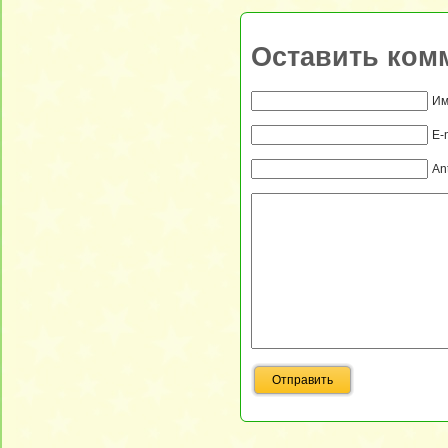
Оставить ком
Им
E-
An