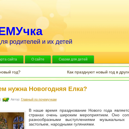
ЕМУчка
ля родителей и их детей
арта сайта
О сайте
Сказки для детей
новый год?
Как празднуют новый год в друг
ем нужна Новогодняя Елка?
|
Автор:
Главный по почемучкам
В наше время празднование Нового года являетс
странах очень широким мероприятием. Оно соп
разнообразными выступлениями музыкальных к
застольем, народными гуляниями.