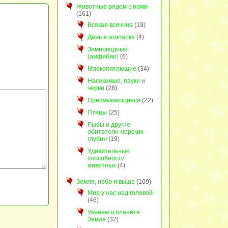
Животные рядом с нами
(161)
Всякая всячина
(19)
День в зоопарке
(4)
Земноводные
(амфибии)
(6)
Млекопитающие
(34)
Насекомые, пауки и
черви
(28)
Пресмыкающиеся
(22)
Птицы
(25)
Рыбы и другие
обитатели морских
глубин
(19)
Удивительные
способности
животных
(4)
Земля, небо и выше
(109)
Мир у нас над головой
(46)
Узнаем о планете
Земля
(32)