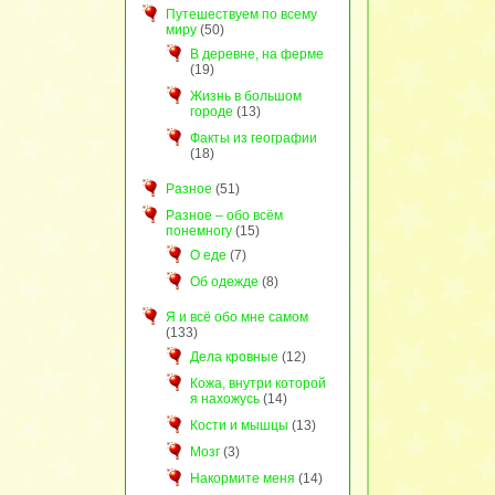
Путешествуем по всему
миру
(50)
В деревне, на ферме
(19)
Жизнь в большом
городе
(13)
Факты из географии
(18)
Разное
(51)
Разное – обо всём
понемногу
(15)
О еде
(7)
Об одежде
(8)
Я и всё обо мне самом
(133)
Дела кровные
(12)
Кожа, внутри которой
я нахожусь
(14)
Кости и мышцы
(13)
Мозг
(3)
Накормите меня
(14)