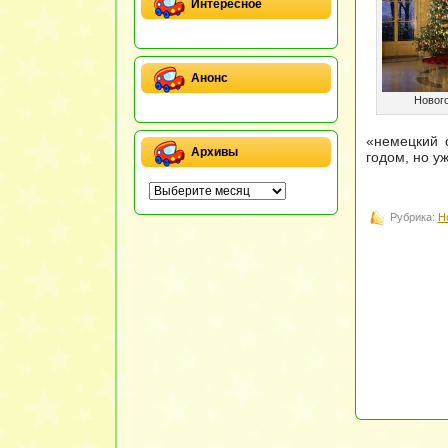
Интересное
Анонс
Нового
«немецкий 
Архивы
годом, но у
Рубрика:
Н