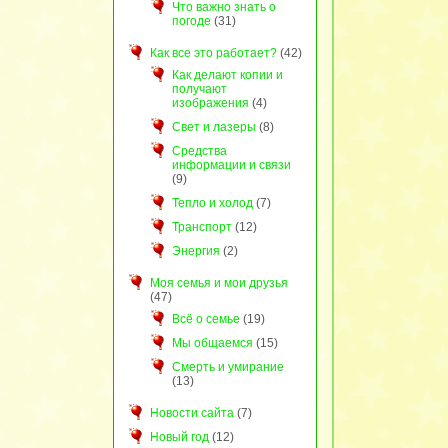
Что важно знать о
погоде
(31)
Как все это работает?
(42)
Как делают копии и
получают
изображения
(4)
Свет и лазеры
(8)
Средства
информации и связи
(9)
Тепло и холод
(7)
Транспорт
(12)
Энергия
(2)
Моя семья и мои друзья
(47)
Всё о семье
(19)
Мы общаемся
(15)
Смерть и умирание
(13)
Новости сайта
(7)
Новый год
(12)