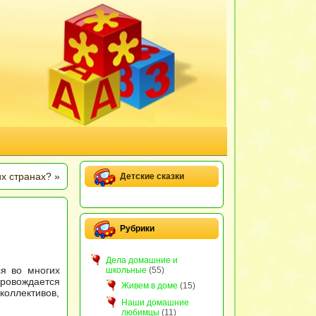
их странах?
»
Детские сказки
Рубрики
Дела домашние и
я во многих
школьные
(55)
ровождается
Живем в доме
(15)
оллективов,
Наши домашние
любимцы
(11)