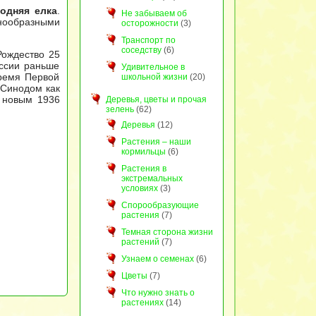
одняя елка
.
Не забываем об
ообразными
осторожности
(3)
Транспорт по
соседству
(6)
Рождество 25
оссии раньше
Удивительное в
время Первой
школьной жизни
(20)
Синодом как
 новым 1936
Деревья, цветы и прочая
зелень
(62)
Деревья
(12)
Растения – наши
кормильцы
(6)
Растения в
экстремальных
условиях
(3)
Спорообразующие
растения
(7)
Темная сторона жизни
растений
(7)
Узнаем о семенах
(6)
Цветы
(7)
Что нужно знать о
растениях
(14)