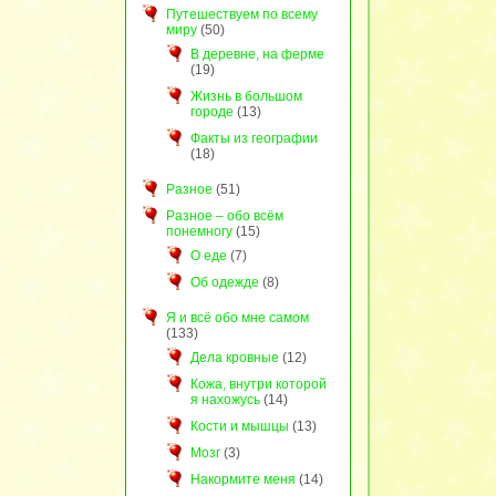
Путешествуем по всему
миру
(50)
В деревне, на ферме
(19)
Жизнь в большом
городе
(13)
Факты из географии
(18)
Разное
(51)
Разное – обо всём
понемногу
(15)
О еде
(7)
Об одежде
(8)
Я и всё обо мне самом
(133)
Дела кровные
(12)
Кожа, внутри которой
я нахожусь
(14)
Кости и мышцы
(13)
Мозг
(3)
Накормите меня
(14)