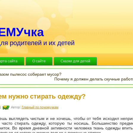
ЕМУчка
ля родителей и их детей
арта сайта
О сайте
Сказки для детей
азом пылесос собирает мусор?
Почему я должен делать скучные работ
ем нужно стирать одежду?
|
Автор:
Главный по почемучкам
ешь выглядеть чистым и не хочешь, чтобы от тебя исходил непри
 часто стирать одежду, которую ты носишь. Большинство предм
ниток. Во время дневной активности человека ткань одежды впиты
авиться от которых можно только с помощью стирки.