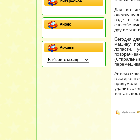
Интересное
Для того чт
одежду нужн
воде в эт
способствую
Анонс
другие части
Сегодня дл
машину при
Архивы
лопасти, 
поворачиваю
(Стиральные
перемешиван
Автоматиче
выстиранну
придумали 
удалить с о
топтать ног
Рубрика:
Ж