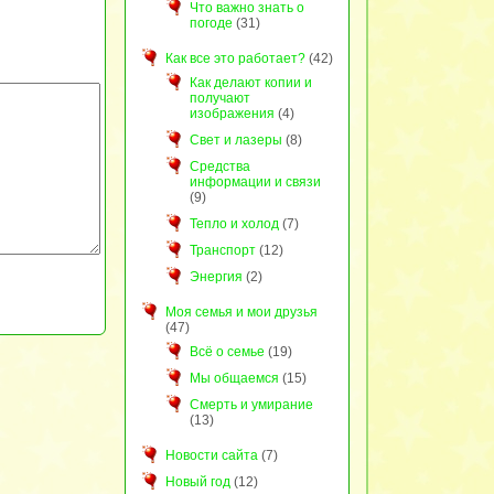
Что важно знать о
погоде
(31)
Как все это работает?
(42)
Как делают копии и
получают
изображения
(4)
Свет и лазеры
(8)
Средства
информации и связи
(9)
Тепло и холод
(7)
Транспорт
(12)
Энергия
(2)
Моя семья и мои друзья
(47)
Всё о семье
(19)
Мы общаемся
(15)
Смерть и умирание
(13)
Новости сайта
(7)
Новый год
(12)