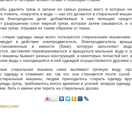
обы удалить грязь и запахи из самых разных мест, в которых он
о помять, покрутить в воде — как это делается в стиральной маши
ом благородном деле добавляемые в нее моющие средств
т разрушению слоя жирной грязи, которая затем смывается, и 
чки грязи, отрывая их таким образом от ткани.
я стирки одежды чаще всего пользуются стиральными машинами.
водит в действие электродвигатель. Электродвигатель вращ
установленные в емкости (баке), которую заполняют вод
тся, заставляя переворачиваться и вращаться мыльную воду и о
 машины бывают разных конструкций; в некоторых лопастей нет, 
ие воды с находящейся в ней одеждой осуществляется другими с
ская стиральная машина сама выливает грязную воду, про
ю одежду и отжимает ее, так что она становится почти сухой.
стиральные машины, людям приходилось стирать одежду вру
дежды грязь, требовалось много времени и усилий: мокрую одежду
ами, бить о камни или тереть на стиральных досках.
Поделиться…
ивем в доме