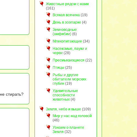
Животные рядом с нами
(161)
Всякая всячина
(19)
День в зоопарке
(4)
Земноводные
(амфибии)
(6)
Млекопитающие
(34)
Насекомые, пауки и
черви
(28)
Пресмыкающиеся
(22)
Птицы
(25)
Рыбы и другие
обитатели морских
глубин
(19)
Удивительные
 не стирать?
способности
животных
(4)
Земля, небо и выше
(109)
Мир у нас над головой
(46)
Узнаем о планете
Земля
(32)