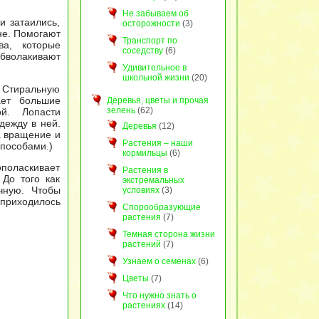
Не забываем об
и затаились,
осторожности
(3)
не. Помогают
Транспорт по
а, которые
соседству
(6)
обволакивают
Удивительное в
школьной жизни
(20)
 Стиральную
ает большие
Деревья, цветы и прочая
зелень
(62)
ой. Лопасти
дежду в ней.
Деревья
(12)
а вращение и
Растения – наши
пособами.)
кормильцы
(6)
поласкивает
Растения в
 До того как
экстремальных
чную. Чтобы
условиях
(3)
 приходилось
Спорообразующие
растения
(7)
Темная сторона жизни
растений
(7)
Узнаем о семенах
(6)
Цветы
(7)
Что нужно знать о
растениях
(14)