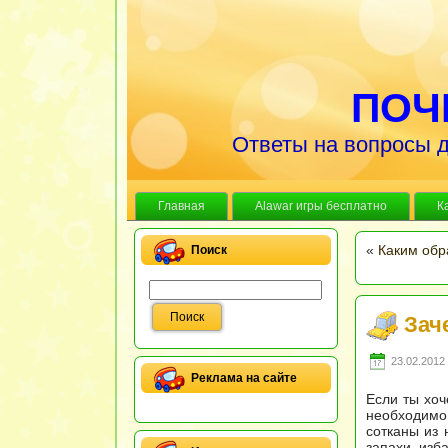
ПОЧ
Ответы на вопросы д
Главная
Alawar игры бесплатно
К
«
Каким обр
Поиск
Зач
23.02.2012 
Реклама на сайте
Если ты хоч
необходимо
сотканы из 
запахи, изб