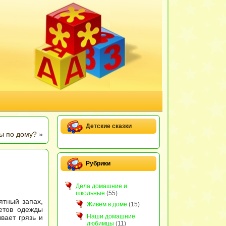
Детские сказки
ы по дому?
»
Рубрики
Дела домашние и
школьные
(55)
ятный запах,
Живем в доме
(15)
етов одежды
Наши домашние
вает грязь и
любимцы
(11)