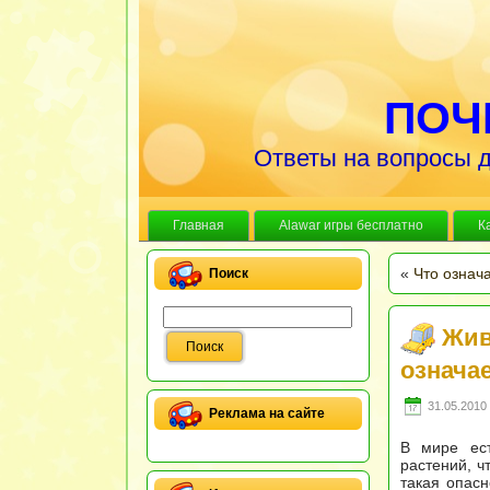
ПОЧ
Ответы на вопросы д
Главная
Alawar игры бесплатно
К
«
Что означ
Поиск
Жив
означа
31.05.2010 
Реклама на сайте
В мире ест
растений, ч
такая опасн