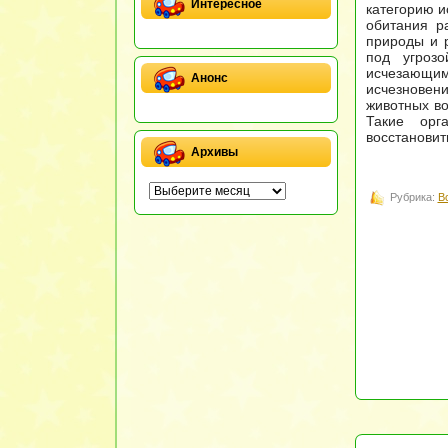
Интересное
категорию и
обитания р
природы и 
под угроз
исчезающи
Анонс
исчезновени
животных во
Такие орг
восстановит
Архивы
Рубрика:
В