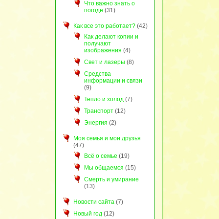
Что важно знать о
погоде
(31)
Как все это работает?
(42)
Как делают копии и
получают
изображения
(4)
Свет и лазеры
(8)
Средства
информации и связи
(9)
Тепло и холод
(7)
Транспорт
(12)
Энергия
(2)
Моя семья и мои друзья
(47)
Всё о семье
(19)
Мы общаемся
(15)
Смерть и умирание
(13)
Новости сайта
(7)
Новый год
(12)