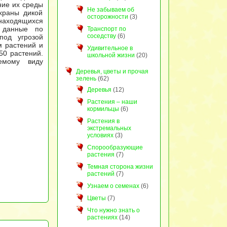
ние их среды
Не забываем об
храны дикой
осторожности
(3)
 находящихся
а данные по
Транспорт по
соседству
(6)
под угрозой
м растений и
Удивительное в
50 растений.
школьной жизни
(20)
емому виду
Деревья, цветы и прочая
зелень
(62)
Деревья
(12)
Растения – наши
кормильцы
(6)
Растения в
экстремальных
условиях
(3)
Спорообразующие
растения
(7)
Темная сторона жизни
растений
(7)
Узнаем о семенах
(6)
Цветы
(7)
Что нужно знать о
растениях
(14)