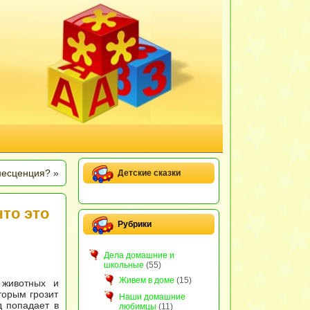
несценция?
»
Детские сказки
то это
Рубрики
Дела домашние и
школьные
(55)
Живем в доме
(15)
 животных и
торым грозит
Наши домашние
д попадает в
любимцы
(11)