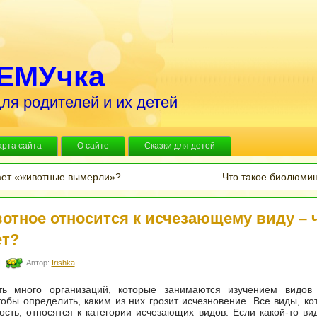
ЕМУчка
ля родителей и их детей
арта сайта
О сайте
Сказки для детей
ает «животные вымерли»?
Что такое биолюми
отное относится к исчезающему виду – ч
ет?
|
Автор:
Irishka
ь много организаций, которые занимаются изучением видов
тобы определить, каким из них грозит исчезновение. Все виды, ко
ость, относятся к категории исчезающих видов. Если какой-то ви