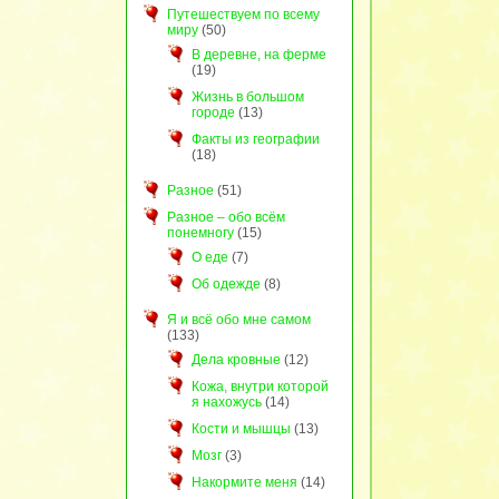
Путешествуем по всему
миру
(50)
В деревне, на ферме
(19)
Жизнь в большом
городе
(13)
Факты из географии
(18)
Разное
(51)
Разное – обо всём
понемногу
(15)
О еде
(7)
Об одежде
(8)
Я и всё обо мне самом
(133)
Дела кровные
(12)
Кожа, внутри которой
я нахожусь
(14)
Кости и мышцы
(13)
Мозг
(3)
Накормите меня
(14)