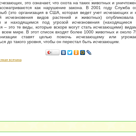
счезающих, это означает, что охота на таких животных и уничтоже
ассматриваются как нарушение закона. В 2001 году Служба о
рыб (это организация в США, которая ведет учет исчезающих и
ой исчезновения видов растений и животных) опубликовал
м и находящимся под угрозой исчезновения (находящиеся 
я – это те виды, которые вскоре могут стать исчезающими) вида
 всем мире. В этот список входят более 1000 животных и около 7
анизации ставят целью помочь исчезающему или угрожа
ься до такого уровня, чтобы он перестал быть исчезающим.
Поделиться…
сякая всячина