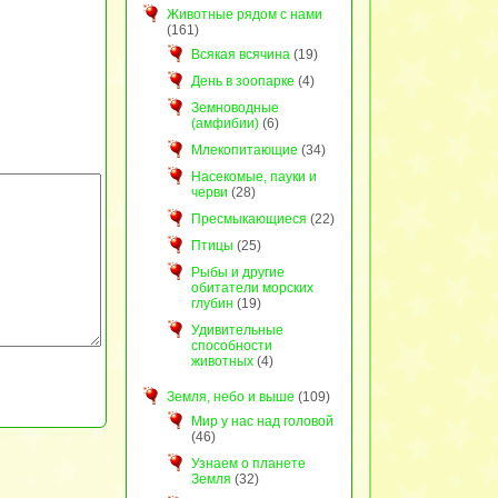
Животные рядом с нами
(161)
Всякая всячина
(19)
День в зоопарке
(4)
Земноводные
(амфибии)
(6)
Млекопитающие
(34)
Насекомые, пауки и
черви
(28)
Пресмыкающиеся
(22)
Птицы
(25)
Рыбы и другие
обитатели морских
глубин
(19)
Удивительные
способности
животных
(4)
Земля, небо и выше
(109)
Мир у нас над головой
(46)
Узнаем о планете
Земля
(32)