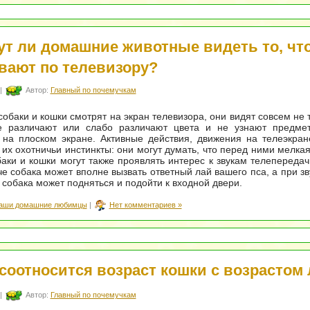
ут ли домашние животные видеть то, чт
вают по телевизору?
|
Автор:
Главный по почемучкам
собаки и кошки смотрят на экран телевизора, они видят совсем не 
 различают или слабо различают цвета и не узнают предмет
на плоском экране. Активные действия, движения на телеэкран
их охотничьи инстинкты: они могут думать, что перед ними мелка
аки и кошки могут также проявлять интерес к звукам телепереда
е собака может вполне вызвать ответный лай вашего пса, а при зв
 собака может подняться и подойти к входной двери.
аши домашние любимцы
|
Нет комментариев »
 соотносится возраст кошки с возрастом
|
Автор:
Главный по почемучкам