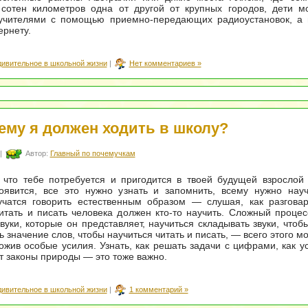
сотен километров одна от другой от крупных городов, дети мо
учителями с помощью приемно-передающих радиоустановок, а 
ернету.
дивительное в школьной жизни
|
Нет комментариев »
ему я должен ходить в школу?
|
Автор:
Главный по почемучкам
 что тебе потребуется и пригодится в твоей будущей взрослой
оявится, все это нужно узнать и запомнить, всему нужно науч
учатся говорить естественным образом — слушая, как разгова
читать и писать человека должен кто-то научить. Сложный проце
вуки, которые он представляет, научиться складывать звуки, чтоб
ь значение слов, чтобы научиться читать и писать, — всего этого м
ожив особые усилия. Узнать, как решать задачи с цифрами, как у
т законы природы — это тоже важно.
дивительное в школьной жизни
|
1 комментарий »