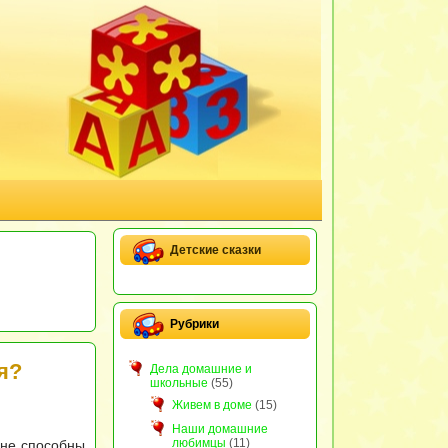
Детские сказки
Рубрики
я?
Дела домашние и
школьные
(55)
Живем в доме
(15)
Наши домашние
любимцы
(11)
 не способны