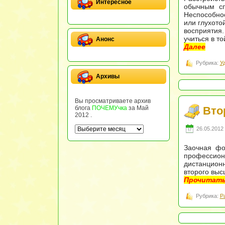
Интересное
обычным сп
Неспособнос
или глухото
восприятия
учиться в т
Анонс
Далее
Рубрика:
У
Архивы
Вы просматриваете архив
Вто
блога
ПОЧЕМУчка
за Май
2012 .
26.05.2012 
Заочная фо
профессион
дистанцион
второго выс
Прочитать
Рубрика:
Р