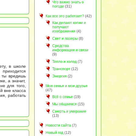
Что важно знать о
погоде
(31)
Как все это работает?
(42)
Как делают копии и
получают
изображения
(4)
Свет и лазеры
(8)
Средства
информации и связи
(9)
Тепло и холод
(7)
ету, в школе
Транспорт
(12)
 приходится
 ты вредишь
Энергия
(2)
е, а значит,
не для того,
Моя семья и мои друзья
(47)
й вне класса
мя, работать
Всё о семье
(19)
Мы общаемся
(15)
Смерть и умирание
(13)
Новости сайта
(7)
Новый год
(12)