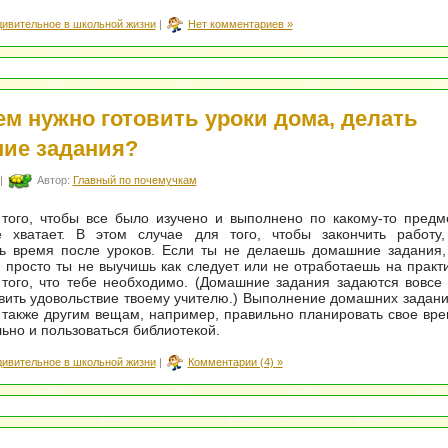
дивительное в школьной жизни
|
Нет комментариев »
ем нужно готовить уроки дома, делать
ие задания?
|
Автор:
Главный по почемучкам
того, чтобы все было изучено и выполнено по какому-то предм
 хватает. В этом случае для того, чтобы закончить работу,
ть время после уроков. Если ты не делаешь домашние задания,
: просто ты не выучишь как следует или не отработаешь на практик
того, что тебе необходимо. (Домашние задания задаются вовсе 
вить удовольствие твоему учителю.) Выполнение домашних задани
 также другим вещам, например, правильно планировать свое вре
ьно и пользоваться библиотекой.
дивительное в школьной жизни
|
Комментарии (4) »