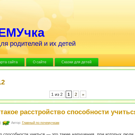
ЕМУчка
ля родителей и их детей
арта сайта
О сайте
Сказки для детей
12
1 из 2
1
2
»
 такое расстройство способности учитьс
|
Автор:
Главный по почемучкам
о способности учиться — это такие нарушения, при которых люди