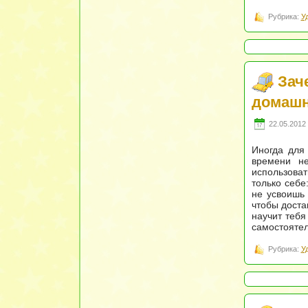
Рубрика:
У
Зач
домашн
22.05.2012 
Иногда для 
времени не
использова
только себе
не усвоишь 
чтобы доста
научит тебя
самостоятел
Рубрика:
У