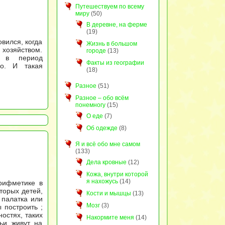
Путешествуем по всему
миру
(50)
В деревне, на ферме
(19)
вился, когда
Жизнь в большом
 хозяйством.
городе
(13)
 в период
Факты из географии
ло. И такая
(18)
Разное
(51)
Разное – обо всём
понемногу
(15)
О еде
(7)
Об одежде
(8)
Я и всё обо мне самом
(133)
Дела кровные
(12)
Кожа, внутри которой
я нахожусь
(14)
рифметике в
торых детей,
Кости и мышцы
(13)
 палатка или
Мозг
(3)
 построить ;
остях, таких
Накормите меня
(14)
ьи живут на