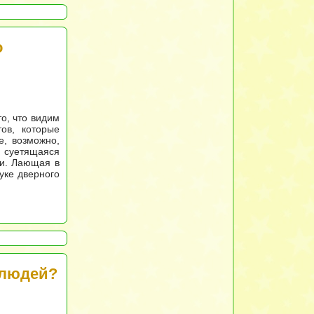
о
то, что видим
ов, которые
е, возможно,
я суетящаяся
чи. Лающая в
уке дверного
 людей?