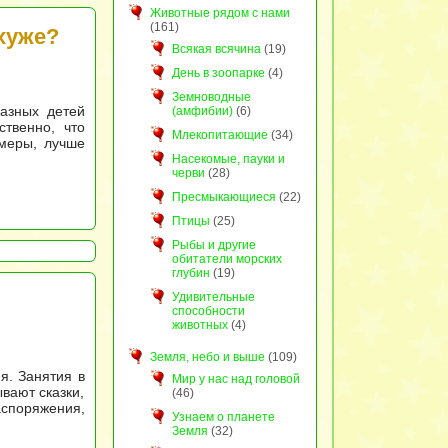
Животные рядом с нами
(161)
хуже?
Всякая всячина
(19)
День в зоопарке
(4)
Земноводные
разных детей
(амфибии)
(6)
ственно, что
Млекопитающие
(34)
имеры, лучше
Насекомые, пауки и
черви
(28)
Пресмыкающиеся
(22)
Птицы
(25)
Рыбы и другие
обитатели морских
глубин
(19)
Удивительные
способности
животных
(4)
Земля, небо и выше
(109)
я. Занятия в
Мир у нас над головой
ывают сказки,
(46)
аспоряжения,
Узнаем о планете
Земля
(32)