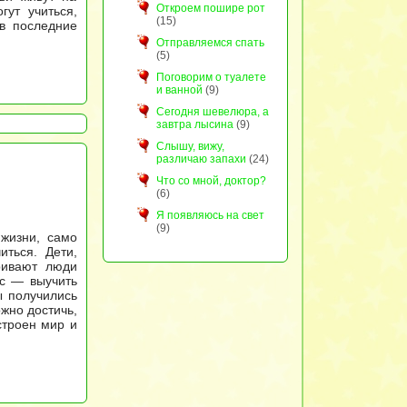
Откроем пошире рот
гут учиться,
(15)
в последние
Отправляемся спать
(5)
Поговорим о туалете
и ванной
(9)
Сегодня шевелюра, а
завтра лысина
(9)
Слышу, вижу,
различаю запахи
(24)
Что со мной, доктор?
(6)
Я появляюсь на свет
(9)
 жизни, само
иться. Дети,
ривают люди
сс — выучить
ы получились
ожно достичь,
строен мир и