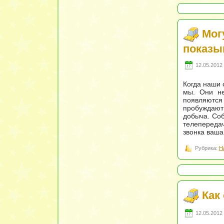
Мог
показы
12.05.2012 
Когда наши 
мы. Они не
появляются 
пробуждают 
добыча. Соб
телепередач
звонка ваша
Рубрика:
Н
Как
12.05.2012 