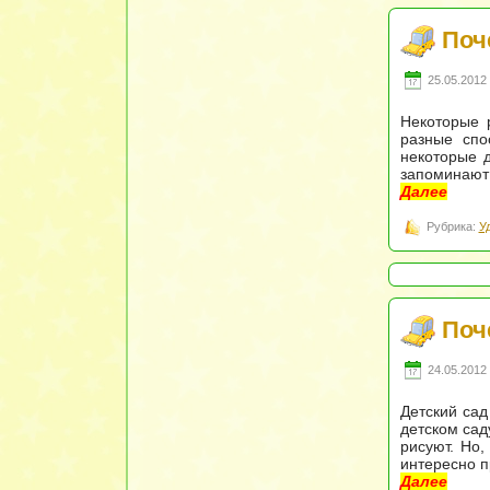
Поч
25.05.2012 
Некоторые 
разные спо
некоторые 
запоминают
Далее
Рубрика:
У
Поч
24.05.2012 
Детский сад
детском сад
рисуют. Но,
интересно п
Далее