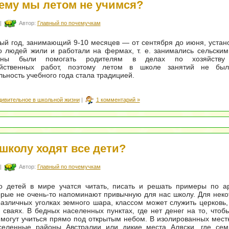
ему мы летом не учимся?
|
Автор:
Главный по почемучкам
й год, занимающий 9-10 месяцев — от сентября до июня, устано
 людей жили и работали на фермах, т. е. занимались сельским
жны были помогать родителям в делах по хозяйству
зяйственных работ, поэтому летом в школе занятий не бы
ьность учебного года стала традицией.
дивительное в школьной жизни
|
1 комментарий »
 школу ходят все дети?
|
Автор:
Главный по почемучкам
о детей в мире учатся читать, писать и решать примеры по а
орые не очень-то напоминают привычную для нас школу. Для неко
азличных уголках земного шара, классом может служить церковь,
 сваях. В бедных населенных пунктах, где нет денег на то, чтобы
 могут учиться прямо под открытым небом. В изолированных местн
селенные районы Австралии или дикие места Аляски, где сем