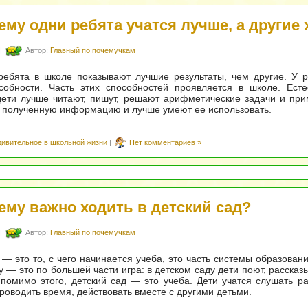
ему одни ребята учатся лучше, а другие 
|
Автор:
Главный по почемучкам
ребята в школе показывают лучшие результаты, чем другие. У 
собности. Часть этих способностей проявляется в школе. Есте
дети лучше читают, пишут, решают арифметические задачи и пр
 полученную информацию и лучше умеют ее использовать.
дивительное в школьной жизни
|
Нет комментариев »
ему важно ходить в детский сад?
|
Автор:
Главный по почемучкам
 — это то, с чего начинается учеба, это часть системы образовани
у — это по большей части игра: в детском саду дети поют, рассказ
 помимо этого, детский сад — это учеба. Дети учатся слушать р
роводить время, действовать вместе с другими детьми.