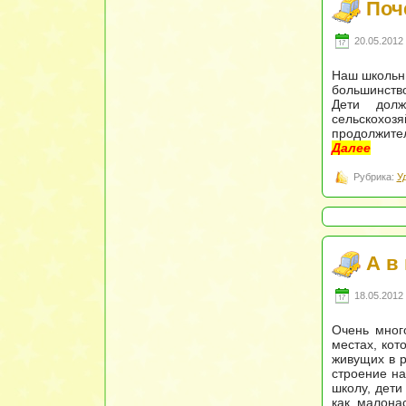
Поч
20.05.2012 
Наш школьны
большинство
Дети дол
сельскохо
продолжител
Далее
Рубрика:
У
А в
18.05.2012 
Очень мног
местах, кот
живущих в р
строение на
школу, дети
как малона