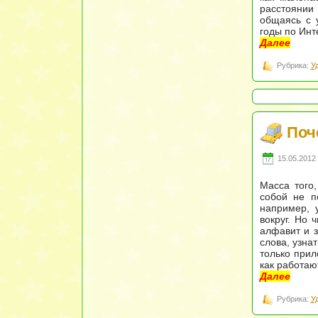
расстоянии 
общаясь с 
годы по Инт
Далее
Рубрика:
У
Поч
15.05.2012 
Масса того,
собой не п
например, 
вокруг. Но 
алфавит и з
слова, узнат
только прил
как работаю
Далее
Рубрика:
У