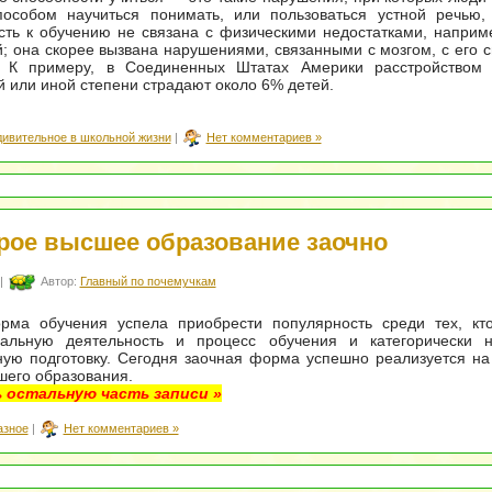
особом научиться понимать, или пользоваться устной речью, 
ть к обучению не связана с физическими недостатками, наприм
й; она скорее вызвана нарушениями, связанными с мозгом, с его 
. К примеру, в Соединенных Штатах Америки расстройством 
ой или иной степени страдают около 6% детей.
дивительное в школьной жизни
|
Нет комментариев »
рое высшее образование заочно
|
Автор:
Главный по почемучкам
рма обучения успела приобрести популярность среди тех, кт
альную деятельность и процесс обучения и категорически 
ную подготовку. Сегодня заочная форма успешно реализуется н
шего образования.
 остальную часть записи »
азное
|
Нет комментариев »