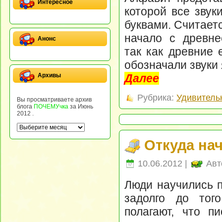
Интересное
которой все звук
буквами. Считает
начало с древнее
Анонс
так как древние 
обозначали звуки 
Далее
Архивы
Рубрика:
Удивитель
Вы просматриваете архив
блога
ПОЧЕМУчка
за Июнь
2012 .
Откуда на
10.06.2012 |
Авт
Люди научились п
задолго до того
полагают, что п