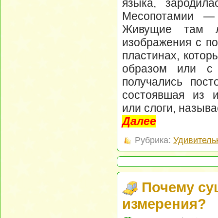
языка, зародил
Месопотамии — 
Живущие там л
изображения с п
пластинах, котор
образом или с
получались пост
состоявшая из и
или слоги, называ
Далее
Рубрика:
Удивитель
Почему су
измерения?