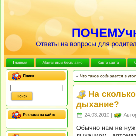
ПОЧЕМУч
Ответы на вопросы для родител
Главная
Alawar игры бесплатно
Карта сайта
«
Что такое собирается в уго
Поиск
На скольк
дыхание?
24.03.2010 |
Авто
Реклама на сайте
Обычно нам не нуж
дыханием автома