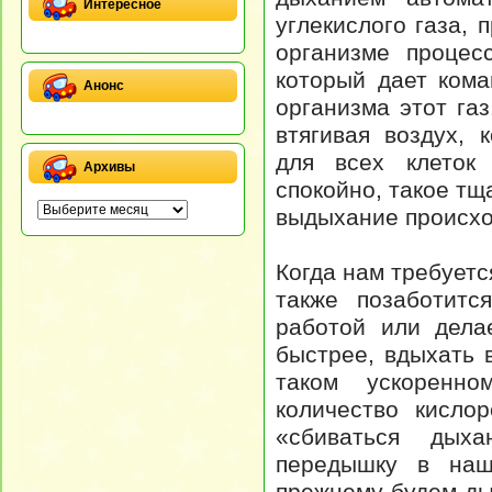
Интересное
углекислого газа,
организме процес
который дает кома
Анонс
организма этот га
втягивая воздух, 
для всех клеток
Архивы
спокойно, такое т
выдыхание происхо
Когда нам требуетс
также позаботитс
работой или дела
быстрее, вдыхать 
таком ускоренн
количество кисло
«сбиваться дыха
передышку в наш
прежнему будем ды