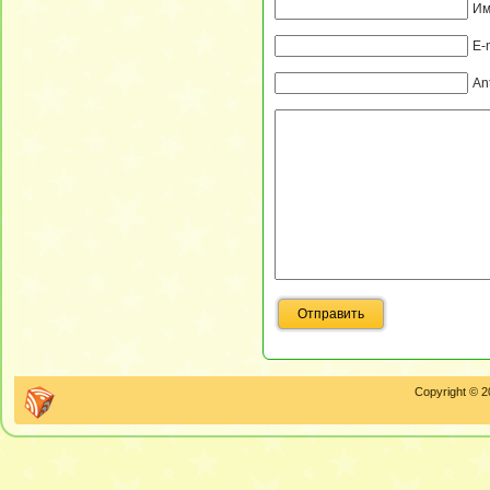
Им
E-
An
Copyright © 