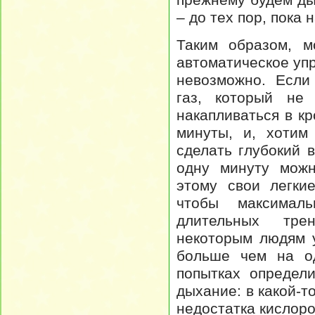
– до тех пор, пока
Таким образом, м
автоматическое уп
невозможно. Если
газ, который не 
накапливаться в к
минуты, и, хотим
сделать глубокий 
одну минуту можн
этому свои легки
чтобы максимал
длительных тре
некоторым людям 
больше чем на од
попытках определ
дыхание: в какой-т
недостатка кислоро