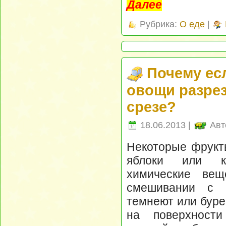
Далее
Рубрика:
О еде
|
Почему ес
овощи разрез
срезе?
18.06.2013 |
Авт
Некоторые фрукт
яблоки или ка
химические вещ
смешивании с к
темнеют или буре
на поверхност