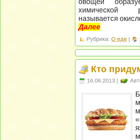
овощей образу
химической р
называется окисл
Далее
Рубрика:
О еде
|
Кто приду
16.06.2013 |
Авт
Б
м
м
«
я
м