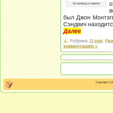
о
Бутерброд (сэндвич)
в
был Джон Монтэгю
Сэндвич находится
Далее
Рубрика:
О еде
,
Раз
комментариев »
Copyright © 