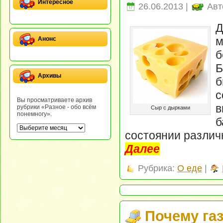
Интересное
26.06.2013 |
Авт
Д
м
Анонс
б
Б
Архивы
б
с
Вы просматриваете архив
в
рубрики «Разное - обо всём
Сыр с дырками
понемногу».
б
состоянии различ
Далее
Рубрика:
О еде
|
Почему газ