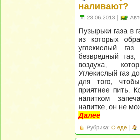
наливают?
23.06.2013 |
Авт
Пузырьки газа в 
из которых обра
углекислый газ
безвредный газ,
воздуха, ко
Углекислый газ до
для того, чтоб
приятнее пить. К
напитком запеч
напитке, он не мо
Далее
Рубрика:
О еде
|