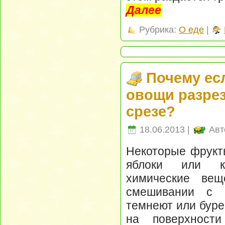
Далее
Рубрика:
О еде
|
Почему ес
овощи разрез
срезе?
18.06.2013 |
Авт
Некоторые фрукт
яблоки или ка
химические вещ
смешивании с к
темнеют или буре
на поверхност