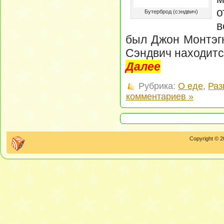
о
Бутерброд (сэндвич)
в
был Джон Монтэгю
Сэндвич находится
Далее
Рубрика:
О еде
,
Раз
комментариев »
Copyright © 