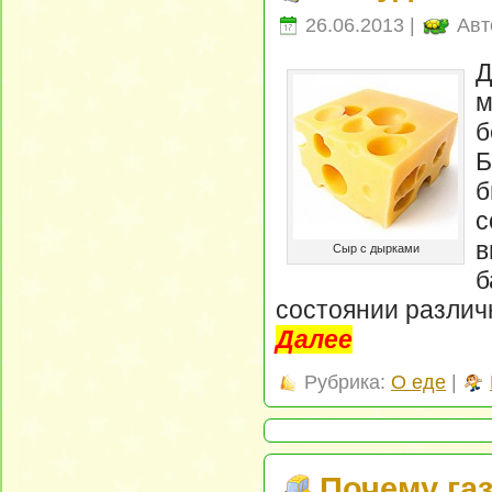
26.06.2013 |
Авт
Д
м
б
Б
б
с
в
Сыр с дырками
б
состоянии различ
Далее
Рубрика:
О еде
|
Почему газ