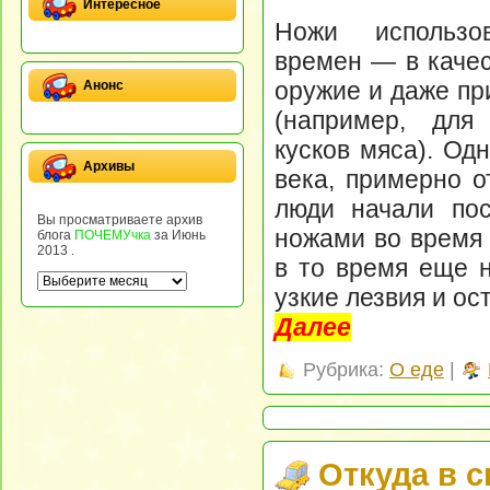
Интересное
Ножи использо
времен — в качес
оружие и даже пр
Анонс
(например, для
кусков мяса). Од
Архивы
века, примерно от
люди начали пос
Вы просматриваете архив
ножами во время 
блога
ПОЧЕМУчка
за Июнь
2013 .
в то время еще н
узкие лезвия и ос
Далее
Рубрика:
О еде
|
Откуда в 