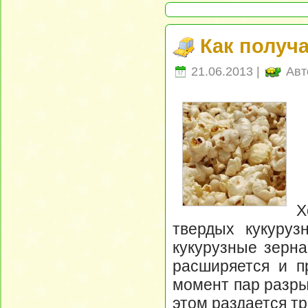
Как получ
21.06.2013 |
Авт
Х
твердых кукуруз
кукурузные зерна
расширяется и п
момент пар разры
этом раздается тр