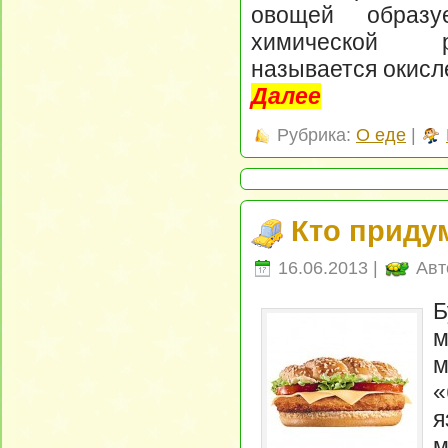
овощей образу
химической р
называется окисл
Далее
Рубрика:
О еде
|
Кто приду
16.06.2013 |
Авт
Б
м
м
«
я
м