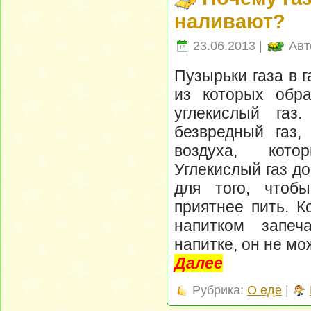
наливают?
23.06.2013 |
Авт
Пузырьки газа в 
из которых обра
углекислый газ
безвредный газ,
воздуха, ко
Углекислый газ до
для того, чтоб
приятнее пить. К
напитком запеч
напитке, он не мо
Далее
Рубрика:
О еде
|