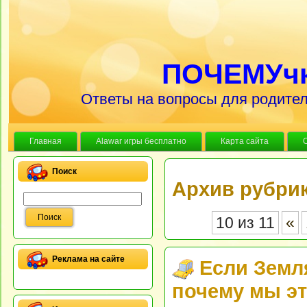
ПОЧЕМУч
Ответы на вопросы для родител
Главная
Alawar игры бесплатно
Карта сайта
Поиск
Архив рубрик
10 из 11
«
Реклама на сайте
Если Земл
почему мы э