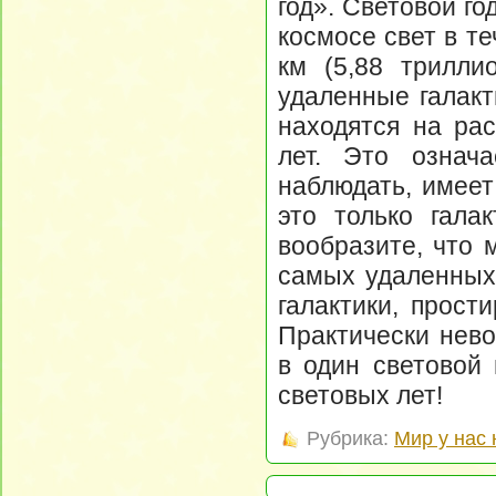
год». Световой го
космосе свет в те
км (5,88 трилли
удаленные галакт
находятся на рас
лет. Это означа
наблюдать, имеет
это только гала
вообразите, что 
самых удаленных 
галактики, прост
Практически нево
в один световой 
световых лет!
Рубрика:
Мир у нас 