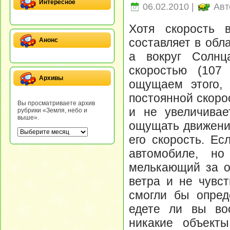
Интересное
06.02.2010 |
Авт
Хотя скорость 
составляет в обла
Анонс
а вокруг Солн
скоростью (107
Архивы
ощущаем этого, 
постоянной скоро
Вы просматриваете архив
и не увеличивае
рубрики «Земля, небо и
выше».
ощущать движение
его скорость. Е
автомобиле, н
мелькающий за о
ветра и не чувс
смогли бы опред
едете ли вы во
никакие объект