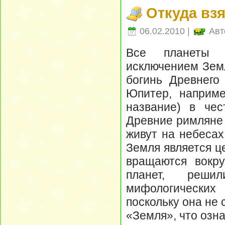
Откуда вз
06.02.2010 |
Авт
Все планеты 
исключением Земл
богинь Древнего
Юпитер, наприме
название) в чес
Древние римляне и
живут на небесах
Земля является ц
вращаются вокру
планет, реши
мифологически
поскольку она не
«Земля», что озна