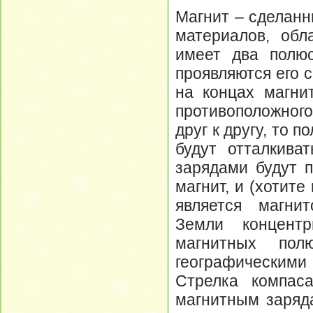
Магнит – сделанн
материалов, обл
имеет два полюс
проявляются его 
на концах магни
противоположног
друг к другу, то
будут отталкива
зарядами будут п
магнит, и (хотите
является магни
Земли концент
магнитных пол
географически
Стрелка компаса
магнитным заряда