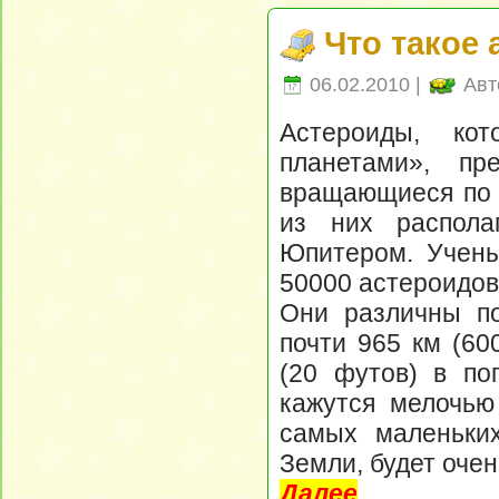
Что такое
06.02.2010 |
Авт
Астероиды, ко
планетами», пр
вращающиеся по 
из них распол
Юпитером. Учены
50000 астероидов
Они различны по
почти 965 км (60
(20 футов) в по
кажутся мелочью
самых маленьких
Земли, будет оче
Далее