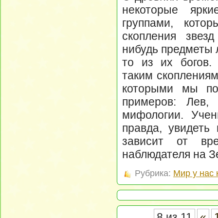
некоторые ярки
группами, котор
скопления звез
нибудь предметы 
то из их богов.
таким скоплениям
которыми мы пол
примеров: Лев,
мифологии. Учен
правда, увидеть
зависит от вр
наблюдателя на З
Рубрика:
Мир у нас 
8 из 11
«