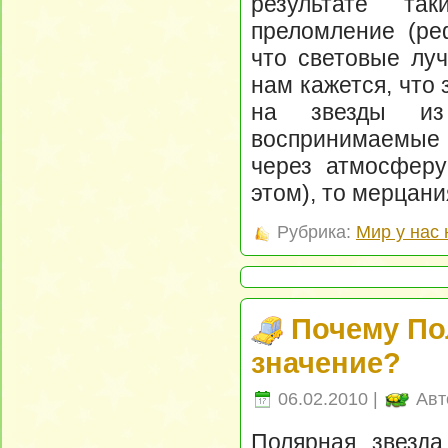
результате та
преломление (реф
что световые луч
нам кажется, что
на звезды из
воспринимаемые
через атмосферу
этом), то мерцани
Рубрика:
Мир у нас 
Почему По
значение?
06.02.2010 |
Авт
Полярная звезда