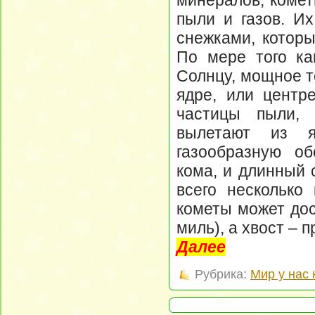
минералов; комет
пыли и газов. Их
снежками, которы
По мере того ка
Солнцу, мощное т
ядре, или центре
частицы пыли,
вылетают из я
газообразную об
кома, и длинный 
всего несколько
кометы может дос
миль), а хвост – 
Далее
Рубрика:
Мир у нас 