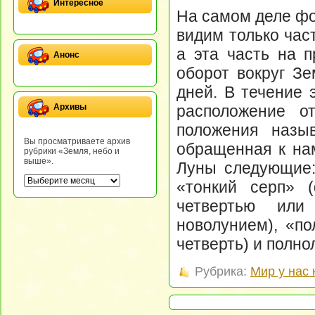
Интересное
На самом деле фо
видим только час
а эта часть на 
Анонс
оборот вокруг З
дней. В течение 
расположение о
Архивы
положения назы
Вы просматриваете архив
обращенная к нам
рубрики «Земля, небо и
выше».
Луны следующие:
«тонкий серп» 
четвертью или
новолунием), «по
четверть) и полно
Рубрика:
Мир у нас 