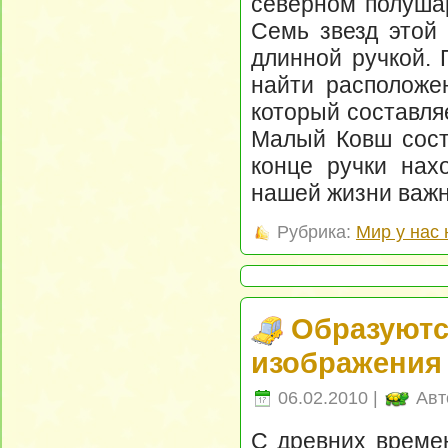
северном полушар
Семь звезд этой
длинной ручкой.
найти расположе
который составля
Малый Ковш состо
конце ручки нах
нашей жизни важн
Рубрика:
Мир у нас 
Образуютс
изображения 
06.02.2010 |
Авт
С древних времен