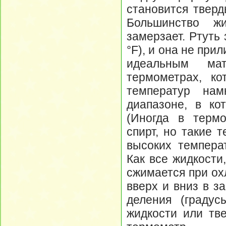
становится тверд
Большинство жи
замерзает. Ртуть
°F), и она не при
идеальным ма
термометрах, к
температур на
диапазоне, в ко
(Иногда в термо
спирт, но такие 
высоких температ
Как все жидкости
сжимается при ох
вверх и вниз в з
деления (градус
жидкости или тве