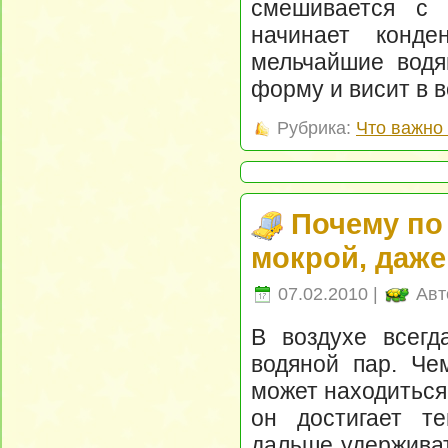
смешивается с 
начинает конде
мельчайшие водя
форму и висит в в
Рубрика:
Что важно 
Почему по
мокрой, даже
07.02.2010 |
Авт
В воздухе всегд
водяной пар. Че
может находиться 
он достигает т
дальше удерживат