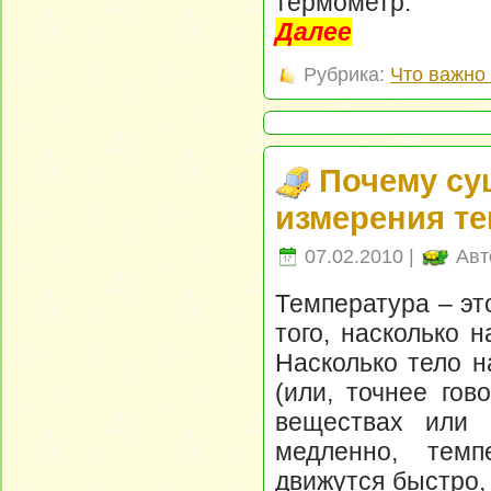
термометр.
Далее
Рубрика:
Что важно 
Почему су
измерения т
07.02.2010 |
Авт
Температура – эт
того, насколько н
Насколько тело н
(или, точнее гов
веществах или 
медленно, тем
движутся быстро,