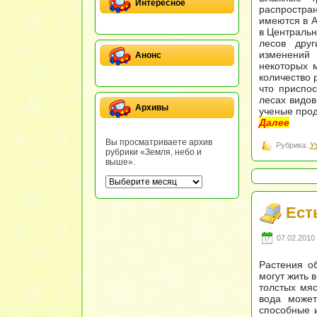
Интересное
распростра
имеются в А
в Центральн
лесов друг
изменений 
Анонс
некоторых 
количество 
что приспо
лесах видов
Архивы
ученые прод
Далее
Вы просматриваете архив
Рубрика:
У
рубрики «Земля, небо и
выше».
Ест
07.02.2010 
Растения о
могут жить 
толстых мяс
вода может
способные и