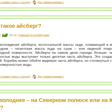
то важно знать о погоде
|
Нет комментариев »
 такое айсберг?
|
Автор:
Главный по почемучкам
исхождения айсберга, колоссальной массы льда, плавающей в м
едник – гигантская масса льда на суше – или ледяной покр
одной поверхности. Айсберги на самом деле гораздо больше, ч
остью воды выступает только десятая часть айсберга. Это созд
й. Корабль может обойти видимую часть айсберга, но столкнуться с
поверхностью воды.
то важно знать о погоде
|
Нет комментариев »
 холоднее – на Северном полюсе или на
?