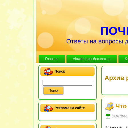
ПОЧ
Ответы на вопросы д
Главная
Alawar игры бесплатно
К
Поиск
Архив 
Что
Реклама на сайте
07.02.2010 
Влажные т