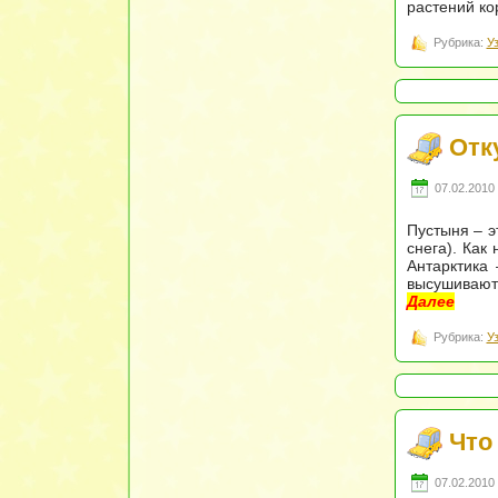
растений ко
Рубрика:
У
Отк
07.02.2010 
Пустыня – э
снега). Как
Антарктика
высушивают 
Далее
Рубрика:
У
Что
07.02.2010 