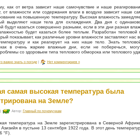
у, как от ветра зависит наше самочувствие и наше реагирован
, от влажности или содержания влаги в воздухе зависит наше са
ование на повышенную температуру. Высокая влажность замедля
рый выделяют наши тела для охлаждения. Два дня с одинаков
й будут казаться совершенно разными, если в эти дни разная влаж
лажностью будет казаться более теплым. Разработан тепловой 
орый показывает, как различные уровни влажности заставляют нас 
температуру и как реагирует на них наше тело. Знать теплово
 как в очень жаркие влажные дни, если не поберечься, могут
роблемы со здоровьем типа теплового обморока или теплового уда
то важно знать о погоде
|
Нет комментариев »
ая самая высокая температура была
стрирована на Земле?
|
Автор:
Главный по почемучкам
кая температура на Земле зарегистрирована в Северной Африке
 Азизийя в пустыне 13 сентября 1922 года. В этот день температу
6 °F).