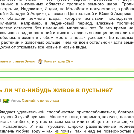
ненных в низменных областях тропиков земного шара. Тропи
в­стралии, Индокитае, Индии, на Малайском полуострове, в район
ой и Западной Африке, а также в Центральной и Южной Америке. 
их областей земного шара, которые испытали последствия
климата, например, в ледниковый период, влажные тропиче
местах остаются без изменений миллионы лет. За это время не
различных видов растений и животных здесь эволюционировали та
собились к жизни в любом месте в новых условиях. Во влажных
 растений и животных больше, чем на всей остальной части земн
олжают открывать все новые и новые виды.
знаем о планете Земля
|
Комментарии (3) »
ь ли что-нибудь живое в пустыне?
|
Автор:
Главный по почемучкам
бладают удивительной способностью приспосабливаться, благод
в суровой сухой пустыне. Многие из них, например, кактусы, накап
истых стеблях, и у них совсем мало или вообще нет листьев, ч
 испаряться. У них глубокие, широко разветвленные корнев
звлечь любую воду – как из почвы, так и над ее поверхностью 