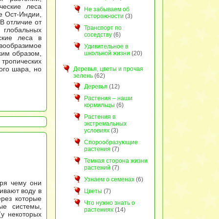
ческие леса
Не забываем об
е Ост-Индии,
осторожности
(3)
В отличие от
Транспорт по
 глобальных
соседству
(6)
ские леса в
вообразимое
Удивительное в
ким образом,
школьной жизни
(20)
 тропических
ого шара, но
Деревья, цветы и прочая
зелень
(62)
Деревья
(12)
Растения – наши
кормильцы
(6)
Растения в
экстремальных
условиях
(3)
Спорообразующие
растения
(7)
Темная сторона жизни
растений
(7)
Узнаем о семенах
(6)
аря чему они
ливают воду в
Цветы
(7)
ерез которые
Что нужно знать о
ые системы,
растениях
(14)
(у некоторых