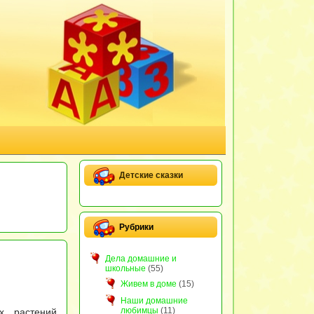
Детские сказки
Рубрики
Дела домашние и
школьные
(55)
Живем в доме
(15)
Наши домашние
любимцы
(11)
х растений,