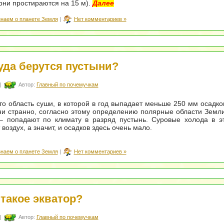
рни простираются на 15 м).
Далее
знаем о планете Земля
|
Нет комментариев »
уда берутся пустыни?
|
Автор:
Главный по почемучкам
то область суши, в которой в год выпадает меньше 250 мм осадко
 ни странно, согласно этому определению полярные области Земли
 – попадают по климату в разряд пустынь. Суровые холода в э
воздух, а значит, и осадков здесь очень мало.
знаем о планете Земля
|
Нет комментариев »
 такое экватор?
|
Автор:
Главный по почемучкам