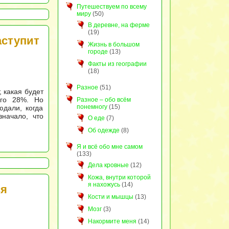
Путешествуем по всему
миру
(50)
В деревне, на ферме
(19)
аступит
Жизнь в большом
городе
(13)
Факты из географии
(18)
Разное
(51)
 какая будет
его 28%. Но
Разное – обо всём
понемногу
(15)
дали, когда
значало, что
О еде
(7)
Об одежде
(8)
Я и всё обо мне самом
(133)
Дела кровные
(12)
Кожа, внутри которой
я нахожусь
(14)
ся
Кости и мышцы
(13)
Мозг
(3)
Накормите меня
(14)