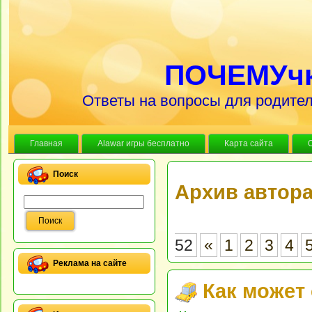
ПОЧЕМУч
Ответы на вопросы для родител
Главная
Alawar игры бесплатно
Карта сайта
Поиск
Архив автор
52
«
1
2
3
4
Реклама на сайте
Как может