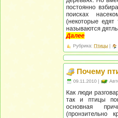
деревьях. Но вме
постоянно взбира
поисках насек
(некоторые едят 
называются дятлы
Далее
Рубрика:
Птицы
|
Почему пт
09.11.2010 |
Авт
Как люди разгова
так и птицы по
основная при
(пронзительно к