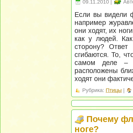
09.11.2010 |
Авт
Если вы видели ф
например журавле
они ходят, их ног
как у людей. Как
сторону? Ответ 
сгибаются. То, ч
самом деле – 
расположены ближ
ходят они фактич
Рубрика:
Птицы
|
Почему фл
ноге?