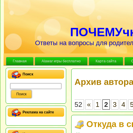
ПОЧЕМУч
Ответы на вопросы для родител
Главная
Alawar игры бесплатно
Карта сайта
Поиск
Архив автор
52
«
1
2
3
4
Реклама на сайте
Откуда в 