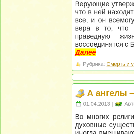
Верующие утвержд
что в ней находит
все, и он всемог
вера в то, что 
праведную жи
воссоединятся с Б
Далее
Рубрика:
Смерть и 
А ангелы 
01.04.2013 |
Авт
Во многих религ
духовные существ
иногда вмешивают