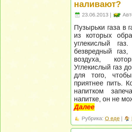
наливают?
23.06.2013 |
Авт
Пузырьки газа в 
из которых обра
углекислый газ
безвредный газ,
воздуха, ко
Углекислый газ до
для того, чтоб
приятнее пить. К
напитком запеч
напитке, он не мо
Далее
Рубрика:
О еде
|