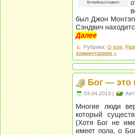
о
Бутерброд (сэндвич)
в
был Джон Монтэгю
Сэндвич находится
Далее
Рубрика:
О еде
,
Раз
комментариев »
Бог — это 
03.04.2013 |
Авт
Многие люди вер
который существ
(Хотя Бог не им
имеет пола, о Бо