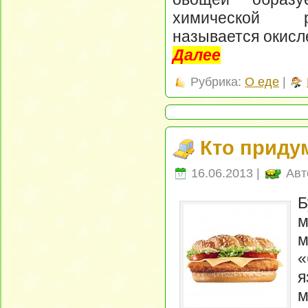
химической р
называется окисл
Далее
Рубрика:
О еде
|
Кто приду
16.06.2013 |
Авт
Б
м
м
«
я
м