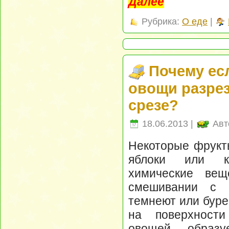
Далее
Рубрика:
О еде
|
Почему ес
овощи разрез
срезе?
18.06.2013 |
Авт
Некоторые фрукт
яблоки или ка
химические вещ
смешивании с к
темнеют или буре
на поверхност
овощей образу