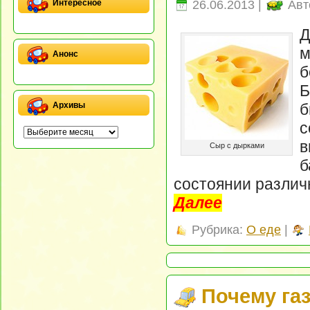
26.06.2013 |
Авт
Интересное
Д
м
Анонс
б
Б
б
Архивы
с
в
Сыр с дырками
б
состоянии различ
Далее
Рубрика:
О еде
|
Почему газ