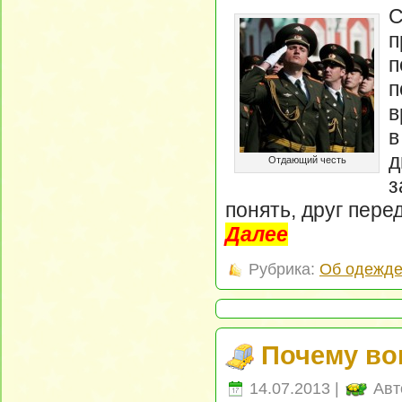
п
п
в
в
д
Отдающий честь
з
понять, друг перед
Далее
Рубрика:
Об одежд
Почему во
14.07.2013 |
Авт