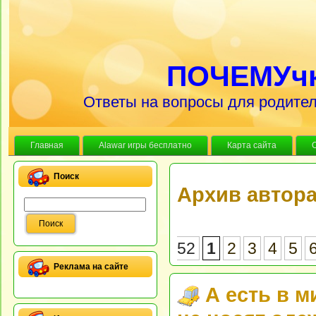
ПОЧЕМУч
Ответы на вопросы для родител
Главная
Alawar игры бесплатно
Карта сайта
Поиск
Архив автор
52
1
2
3
4
5
Реклама на сайте
А есть в 