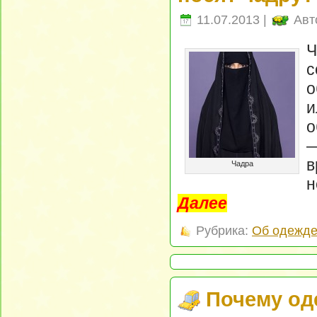
11.07.2013 |
Авт
Ч
с
о
о
—
в
Чадра
н
Далее
Рубрика:
Об одежд
Почему од