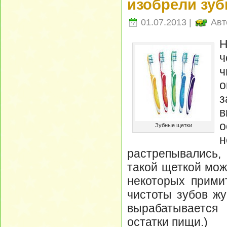
изобрели зу
01.07.2013 |
Авт
ч
ч
в
о
Зубные щетки
н
растрепывались, 
такой щеткой мож
некоторых прими
чистоты зубов жу
вырабатывается
остатки пищи.)