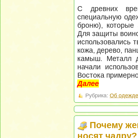
С древних вре
специальную оде
броню), которые
Для защиты воино
использовались 
кожа, дерево, па
камыш. Металл д
начали использо
Востока примерно
Далее
Рубрика:
Об одежд
Почему же
носят чадру?