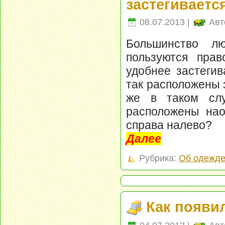
застегиваетс
08.07.2013 |
Авт
Большинство лю
пользуются пра
удобнее застеги
так расположены 
же в таком слу
расположены наоб
справа налево?
Далее
Рубрика:
Об одежд
Как появи