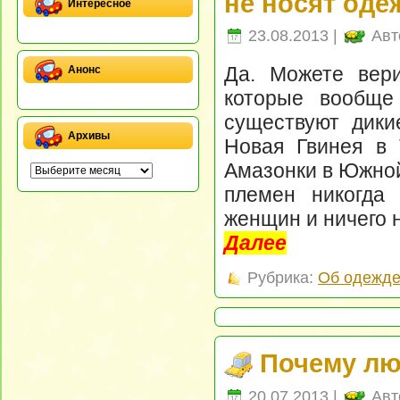
не носят од
Интересное
23.08.2013 |
Авт
Да. Можете вери
Анонс
которые вообще
существуют дики
Архивы
Новая Гвинея в 
Амазонки в Южной
племен никогда
женщин и ничего 
Далее
Рубрика:
Об одежд
Почему лю
20.07.2013 |
Авт