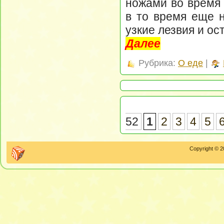
ножами во время 
в то время еще н
узкие лезвия и ос
Далее
Рубрика:
О еде
|
52
1
2
3
4
5
Copyright © 