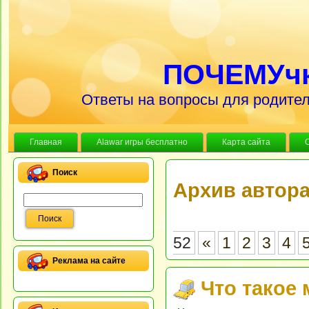
ПОЧЕМУч
Ответы на вопросы для родител
Главная
Alawar игры бесплатно
Карта сайта
Поиск
Архив автор
52
«
1
2
3
4
Реклама на сайте
Что такое