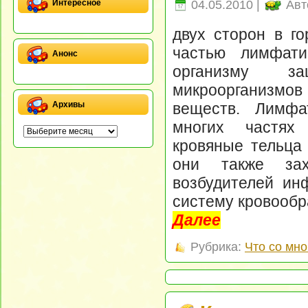
04.05.2010 |
Авт
Интересное
двух сторон в г
частью лимфати
Анонс
организму за
микроорганизмо
веществ. Лимфа
Архивы
многих частях
кровяные тельца
они также зах
возбудителей инф
систему кровооб
Далее
Рубрика:
Что со мно