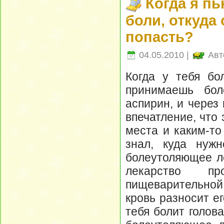
Когда я пь
боли, откуда 
попасть?
04.05.2010 |
Авт
Когда у тебя бо
принимаешь бол
аспирин, и через
впечатление, что
места и каким-то
знал, куда нуж
болеутоляющее ле
лекарство п
пищеварительной
кровь разносит е
тебя болит голова