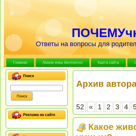
ПОЧЕМУч
Ответы на вопросы для родител
Главная
Alawar игры бесплатно
Карта сайта
Поиск
Архив автор
52
«
1
2
3
4
Реклама на сайте
Какое жив