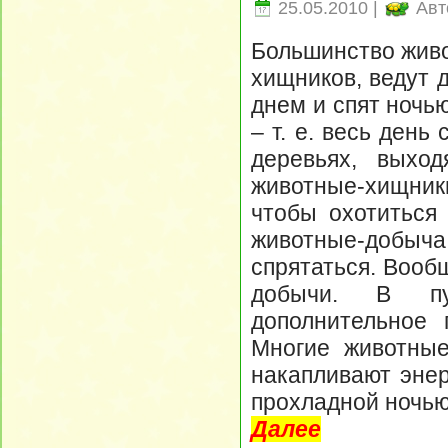
25.05.2010 |
Авт
Большинство живо
хищников, ведут д
днем и спят ночь
– т. е. весь день
деревьях, выхо
животные-хищники
чтобы охотиться
животные-добыча
спрятаться. Вооб
добычи. В пу
дополнительное 
Многие животные
накапливают энер
прохладной ночью
Далее