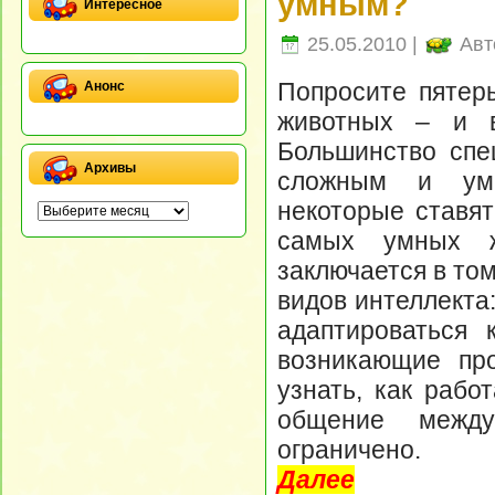
умным?
Интересное
25.05.2010 |
Авт
Попросите пятер
Анонс
животных – и в
Большинство спе
Архивы
сложным и умн
некоторые ставят
самых умных ж
заключается в то
видов интеллекта
адаптироваться 
возникающие пр
узнать, как рабо
общение межд
ограничено.
Далее