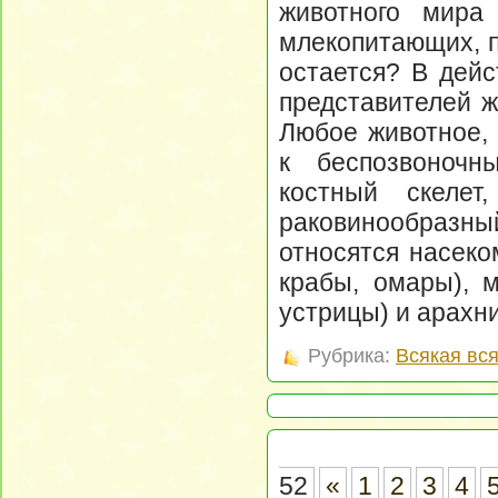
животного мира
млекопитающих, п
остается? В дей
представителей ж
Любое животное, 
к беспозвоночн
костный скелет
раковинообраз
относятся насеко
крабы, омары), 
устрицы) и арахни
Рубрика:
Всякая вс
52
«
1
2
3
4