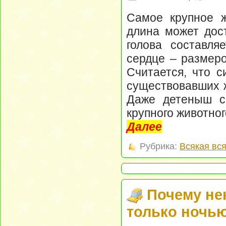
Самое крупное ж
длина может дост
голова составля
сердце – размеро
Считается, что с
существовавших ж
Даже детеныш си
крупного животног
Далее
Рубрика:
Всякая вс
Почему не
только ночь