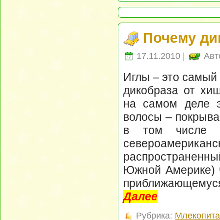
Почему ди
17.11.2010 |
Авт
Иглы – это самый
дикобраза от хи
на самом деле 
волосы – покрыва
в том числе и
североамерикан
распространенн
Южной Америке) ч
приближающемуся
Далее
Рубрика:
Млекопит