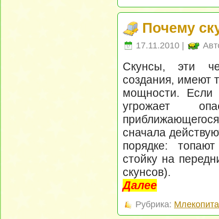
Почему ск
17.11.2010 |
Авт
Скунсы, эти че
создания, имеют 
мощности. Если
угрожает о
приближающегося 
сначала действую
порядке: топаю
стойку на передн
скунсов).
Далее
Рубрика:
Млекопит