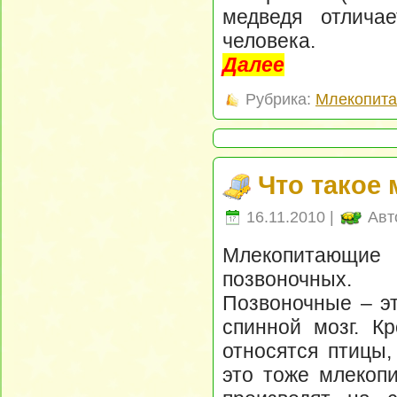
медведя отлича
человека.
Далее
Рубрика:
Млекопит
Что такое
16.11.2010 |
Авт
Млекопитающие 
позвоночных.
Позвоночные – э
спинной мозг. К
относятся птицы
это тоже млекоп