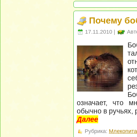
Почему бо
17.11.2010 |
Авт
Б
та
от
ко
се
ре
Бо
означает, что м
обычно в ручьях, 
Далее
Рубрика:
Млекопит