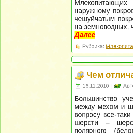
Млекопитающих
наружному покров
чешуйчатым покр
на земноводных, 
Далее
Рубрика:
Млекопит
Чем отлич
16.11.2010 |
Авт
Большинство уче
между мехом и ше
вопросу все-таки
шерсти – шерс
полярного (бел