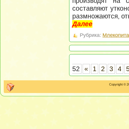
производят на 
составляют уткон
размножаются, от
Далее
Рубрика:
Млекопит
52
«
1
2
3
4
Copyright © 