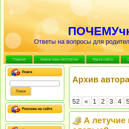
ПОЧЕМУч
Ответы на вопросы для родител
Главная
Alawar игры бесплатно
Карта сайта
Поиск
Архив автор
52
«
1
2
3
4
Реклама на сайте
А летучие