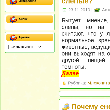
слепые?
Интересное
23.11.2010 |
Авт
Бытует мнение
Анонс
слепы, но на 
считают, что у 
Архивы
нормальное зре
животные, ведущи
они выходят на 
другой пищей 
темноты.
Далее
Рубрика:
Млекопит
Почему ен