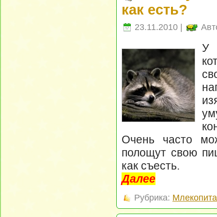
как есть?
23.11.2010 |
Авт
У 
ко
св
на
и
ум
ко
Очень часто мо
полощут свою пищ
как съесть.
Далее
Рубрика:
Млекопит