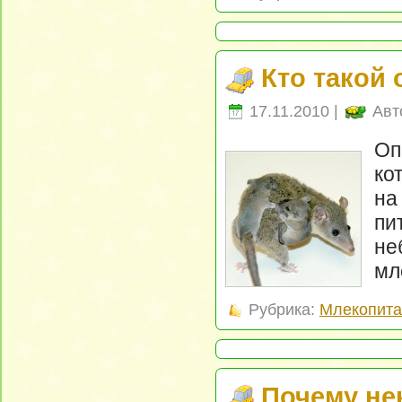
Кто такой
17.11.2010 |
Авт
Оп
ко
на
пи
н
мл
Рубрика:
Млекопит
Почему не