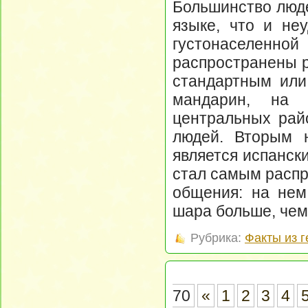
Большинство люде
языке, что и неу
густонаселенно
распространены р
стандартным или
мандарин, на 
центральных рай
людей. Вторым 
является испански
стал самым расп
общения: на нем
шара больше, чем
Рубрика:
Факты из 
70
«
1
2
3
4