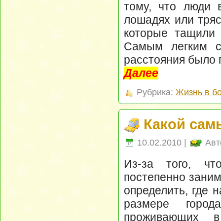
тому, что люди 
лошадях или тряс
которые тащили 
Самым легким с
расстояния было 
Далее
Рубрика:
Жизнь в б
Какой сам
10.02.2010 |
Авт
Из-за того, чт
постепенно заним
определить, где н
размере горо
проживающих в