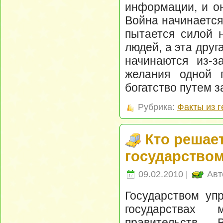
информации, и он
Война начинается
пытается силой н
людей, а эта друг
начинаются из-з
желания одной 
богатство путем з
Рубрика:
Факты из 
Кто решает
государство
09.02.2010 |
Авт
Государством упр
государствах
правительств.