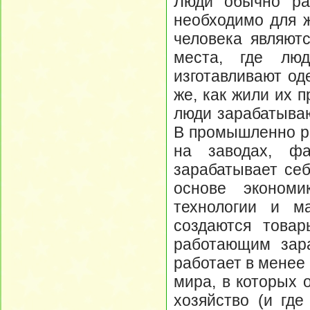
Люди обычно раб
необходимо для 
человека являют
места, где лю
изготавливают од
же, как жили их п
люди зарабатываю
В промышленно ра
на заводах, фа
зарабатывает себ
основе экономи
технологии и ма
создаются товар
работающим зара
работает в менее
мира, в которых 
хозяйство (и гд