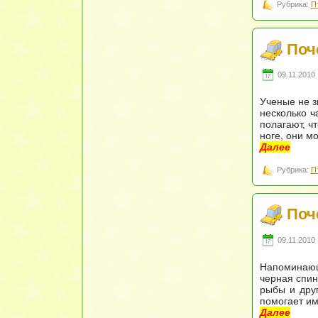
Рубрика:
П
Поч
09.11.2010 
Ученые не з
несколько ч
полагают, ч
ноге, они м
Далее
Рубрика:
П
Поч
09.11.2010 
Напоминающ
черная спин
рыбы и друг
помогает им
Далее