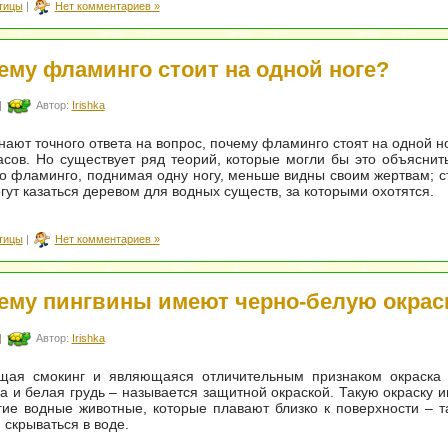
тицы
|
Нет комментариев »
ему фламинго стоит на одной ноге?
|
Автор:
Irishka
нают точного ответа на вопрос, почему фламинго стоят на одной но
асов. Но существует ряд теорий, которые могли бы это объяснит
то фламинго, поднимая одну ногу, меньше видны своим жертвам; с
огут казаться деревом для водных существ, за которыми охотятся.
тицы
|
Нет комментариев »
ему пингвины имеют черно-белую окрас
|
Автор:
Irishka
ая смокинг и являющаяся отличительным признаком окраска 
а и белая грудь – называется защитной окраской. Такую окраску 
ие водные животные, которые плавают близко к поверхности – т
 скрываться в воде.