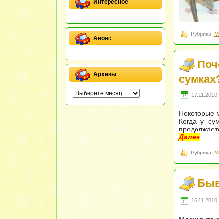
Интересное
Рубрика:
М
Анонс
Поч
Архивы
сумках
17.11.2010 
Некоторые м
Когда у су
продолжаетс
Далее
Рубрика:
М
Быв
16.11.2010 