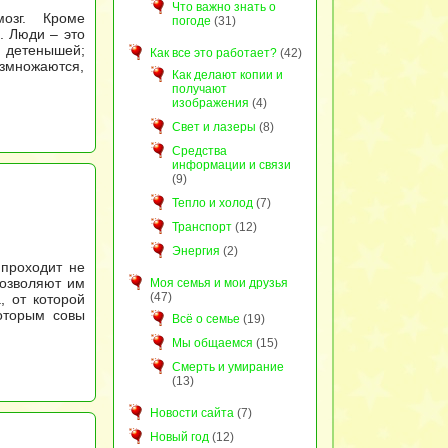
Что важно знать о
озг. Кроме
погоде
(31)
. Люди – это
 детенышей;
Как все это работает?
(42)
змножаются,
Как делают копии и
получают
изображения
(4)
Свет и лазеры
(8)
Средства
информации и связи
(9)
Тепло и холод
(7)
Транспорт
(12)
Энергия
(2)
 проходит не
позволяют им
Моя семья и мои друзья
(47)
, от которой
которым совы
Всё о семье
(19)
Мы общаемся
(15)
Смерть и умирание
(13)
Новости сайта
(7)
Новый год
(12)