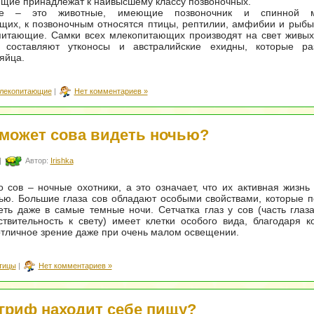
щие принадлежат к наивысшему классу позвоночных.
ые – это животные, имеющие позвоночник и спинной м
их, к позвоночным относятся птицы, рептилии, амфибии и рыбы
питающие. Самки всех млекопитающих производят на свет живых
 составляют утконосы и австралийские ехидны, которые ра
яйца.
лекопитающие
|
Нет комментариев »
 может сова видеть ночью?
|
Автор:
Irishka
 сов – ночные охотники, а это означает, что их активная жизнь
ью. Большие глаза сов обладают особыми свойствами, которые 
ть даже в самые темные ночи. Сетчатка глаз у сов (часть глаза
ствительность к свету) имеет клетки особого вида, благодаря 
тличное зрение даже при очень малом освещении.
тицы
|
Нет комментариев »
 гриф находит себе пищу?