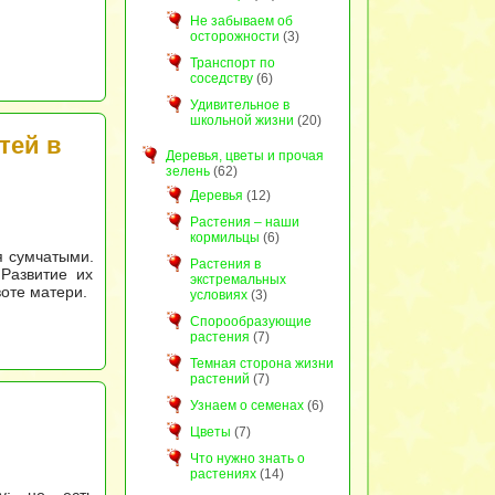
Не забываем об
осторожности
(3)
Транспорт по
соседству
(6)
Удивительное в
школьной жизни
(20)
тей в
Деревья, цветы и прочая
зелень
(62)
Деревья
(12)
Растения – наши
кормильцы
(6)
я сумчатыми.
Растения в
Развитие их
экстремальных
воте матери.
условиях
(3)
Спорообразующие
растения
(7)
Темная сторона жизни
растений
(7)
Узнаем о семенах
(6)
Цветы
(7)
Что нужно знать о
растениях
(14)