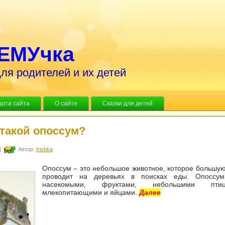
ЕМУчка
ля родителей и их детей
арта сайта
О сайте
Сказки для детей
 такой опоссум?
|
Автор:
Irishka
Опоссум – это небольшое животное, которое большую
проводит на деревьях в поисках еды. Опоссум
насекомыми, фруктами, небольшими пт
млекопитающими и яйцами.
Далее