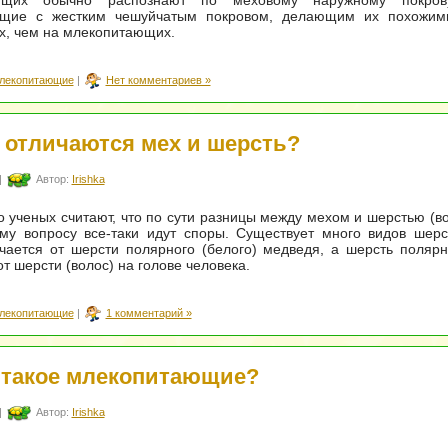
ющих обычно распознают по меховому наружному покров
щие с жестким чешуйчатым покровом, делающим их похожим
х, чем на млекопитающих.
лекопитающие
|
Нет комментариев »
 отличаются мех и шерсть?
|
Автор:
Irishka
 ученых считают, что по сути разницы между мехом и шерстью (во
ому вопросу все-таки идут споры. Существует много видов шер
чается от шерсти полярного (белого) медведя, а шерсть поляр
от шерсти (волос) на голове человека.
лекопитающие
|
1 комментарий »
 такое млекопитающие?
|
Автор:
Irishka