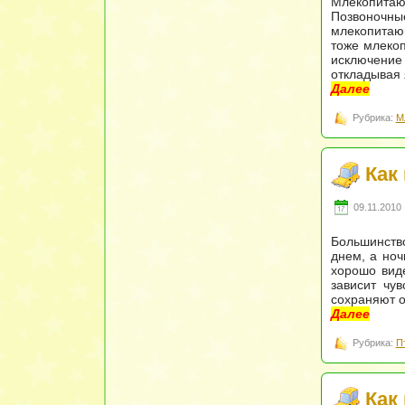
Млекопитаю
Позвоночн
млекопитающ
тоже млеко
исключение
откладывая 
Далее
Рубрика:
М
Как
09.11.2010 
Большинство
днем, а ноч
хорошо виде
зависит чув
сохраняют о
Далее
Рубрика:
П
Как