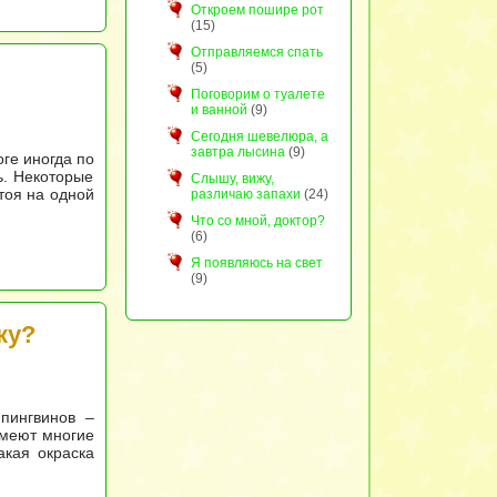
Откроем пошире рот
(15)
Отправляемся спать
(5)
Поговорим о туалете
и ванной
(9)
Сегодня шевелюра, а
завтра лысина
(9)
ге иногда по
ь. Некоторые
Слышу, вижу,
тоя на одной
различаю запахи
(24)
Что со мной, доктор?
(6)
Я появляюсь на свет
(9)
ку?
пингвинов –
имеют многие
акая окраска