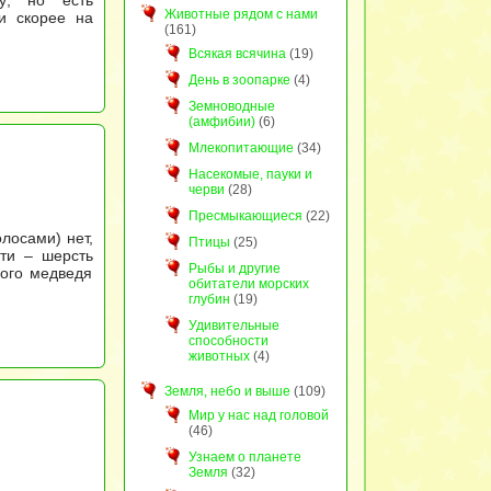
у; но есть
Животные рядом с нами
и скорее на
(161)
Всякая всячина
(19)
День в зоопарке
(4)
Земноводные
(амфибии)
(6)
Млекопитающие
(34)
Насекомые, пауки и
черви
(28)
Пресмыкающиеся
(22)
лосами) нет,
Птицы
(25)
сти – шерсть
Рыбы и другие
ного медведя
обитатели морских
глубин
(19)
Удивительные
способности
животных
(4)
Земля, небо и выше
(109)
Мир у нас над головой
(46)
Узнаем о планете
Земля
(32)