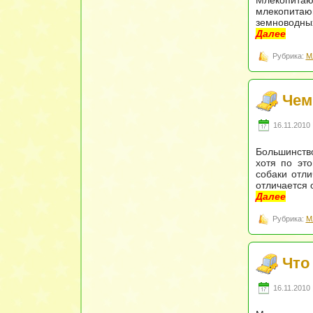
Млекопита
млекопитаю
земноводны
Далее
Рубрика:
М
Чем
16.11.2010 
Большинство
хотя по эт
собаки отли
отличается 
Далее
Рубрика:
М
Что
16.11.2010 