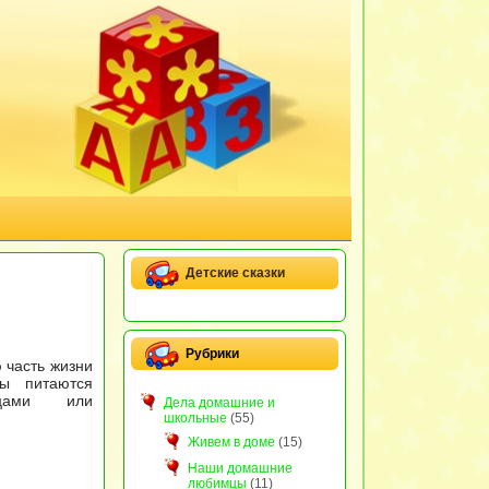
Детские сказки
Рубрики
 часть жизни
ы питаются
ицами или
Дела домашние и
школьные
(55)
Живем в доме
(15)
Наши домашние
любимцы
(11)