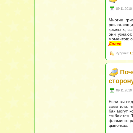
09.11.2010 
Многие гри
разлагающим
крыльях, вы
они узнают,
моментов: о
Далее
Рубрика:
П
Поч
сторон
09.11.2010 
Если вы вид
заметили, ч
Как могут к
сгибаются. 
фламинго ра
цыпочках.