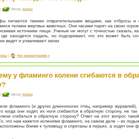
|
Автор:
Irishka
фы питаются такими отвратительными вещами, как отбросы и па
ися телами мертвых животных. Они часами парят на своих огро
искивая источники пищи. Ученые не могут с точностью сказать, к
 где находится падаль, но подозревают, что это может быть со
ни видят и улавливают запах.
тицы
|
Нет комментариев »
ему у фламинго колени сгибаются в обр
у?
|
Автор:
Irishka
ели фламинго (и других длинноногих птиц, например журавлей),
то когда они ходят, их ноги сгибаются в обратную сторону, не так
олени сгибаться в обратную сторону? Ответ на этот вопрос такой
То, что нам кажется коленями фламинго, на самом деле – их лодыж
сположены ближе к туловищу и спрятаны в перьях, а ходят они ф