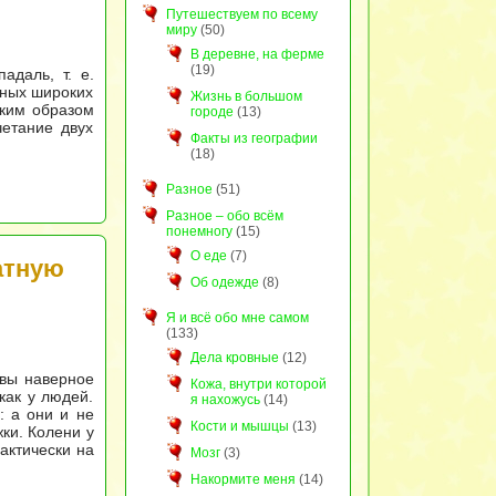
Путешествуем по всему
миру
(50)
В деревне, на ферме
(19)
даль, т. е.
мных широких
Жизнь в большом
аким образом
городе
(13)
четание двух
Факты из географии
(18)
Разное
(51)
Разное – обо всём
понемногу
(15)
О еде
(7)
атную
Об одежде
(8)
Я и всё обо мне самом
(133)
Дела кровные
(12)
 вы наверное
Кожа, внутри которой
 как у людей.
я нахожусь
(14)
: а они и не
Кости и мышцы
(13)
ки. Колени у
актически на
Мозг
(3)
Накормите меня
(14)