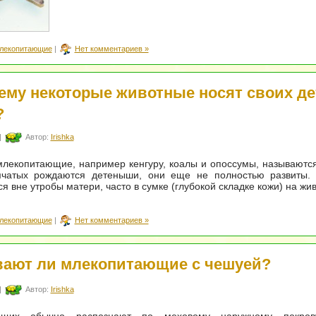
лекопитающие
|
Нет комментариев »
ему некоторые животные носят своих де
?
|
Автор:
Irishka
лекопитающие, например кенгуру, коалы и опоссумы, называютс
мчатых рождаются детеныши, они еще не полностью развиты. 
я вне утробы матери, часто в сумке (глубокой складке кожи) на жи
лекопитающие
|
Нет комментариев »
ают ли млекопитающие с чешуей?
|
Автор:
Irishka