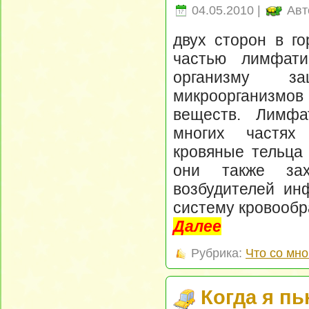
04.05.2010 |
Авт
двух сторон в г
частью лимфати
организму за
микроорганизмо
веществ. Лимфа
многих частях
кровяные тельца
они также зах
возбудителей инф
систему кровооб
Далее
Рубрика:
Что со мно
Когда я пь