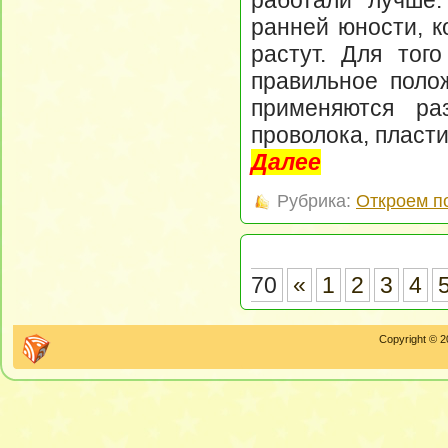
ранней юности, к
растут. Для тог
правильное полож
применяются ра
проволока, пласти
Далее
Рубрика:
Откроем п
70
«
1
2
3
4
Copyright © 