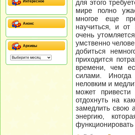
для этого требует
Интересное
мире полно ужа
многое еще пр
Анонс
научиться, и от 
очень утомляется
умственно челове
Архивы
добиться немног
приходится потра
времени, чем е
силами. Иногда
неловким и медли
может привести 
отдохнуть на как
замедлить свою а
энергию, котор
функционировать