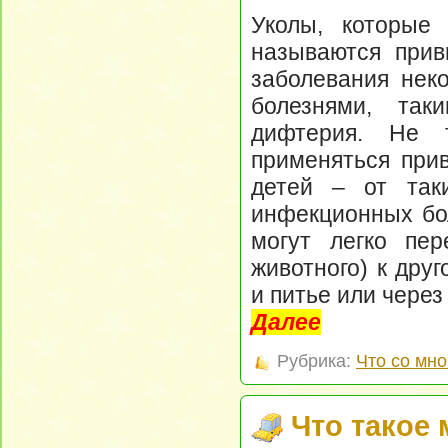
Уколы, которые
называются прив
заболевания нек
болезнями, так
дифтерия. Не 
применяться прив
детей – от так
инфекционных бол
могут легко пер
животного) к дру
и питье или через
Далее
Рубрика:
Что со мно
Что такое