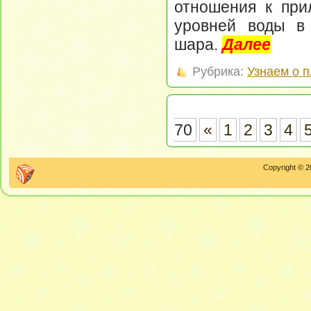
отношения к при
уровней воды в
шара.
Далее
Рубрика:
Узнаем о 
70
«
1
2
3
4
Copyright © 