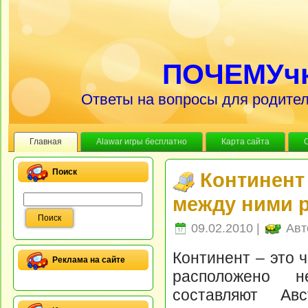
ПОЧЕМУч
Ответы на вопросы для родител
Главная
Alawar игры бесплатно
Карта сайта
Поиск
Континент 
между ними 
09.02.2010 |
Авт
Континент – это 
Реклама на сайте
расположено не
составляют Ав