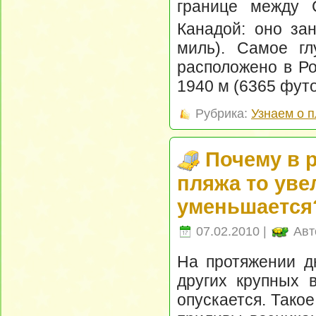
границе между 
Канадой: оно за
миль). Самое гл
расположено в Ро
1940 м (6365 футо
Рубрика:
Узнаем о 
Почему в 
пляжа то уве
уменьшается
07.02.2010 |
Авт
На протяжении д
других крупных 
опускается. Тако