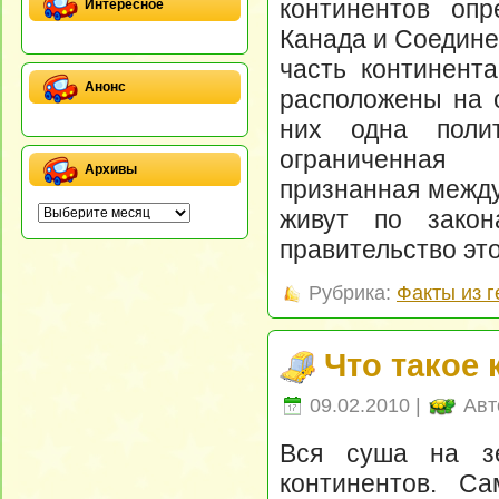
континентов опр
Интересное
Канада и Соедине
часть континент
Анонс
расположены на о
них одна поли
ограниченная
Архивы
признанная межд
живут по зако
правительство эт
Рубрика:
Факты из 
Что такое
09.02.2010 |
Авт
Вся суша на з
континентов. С