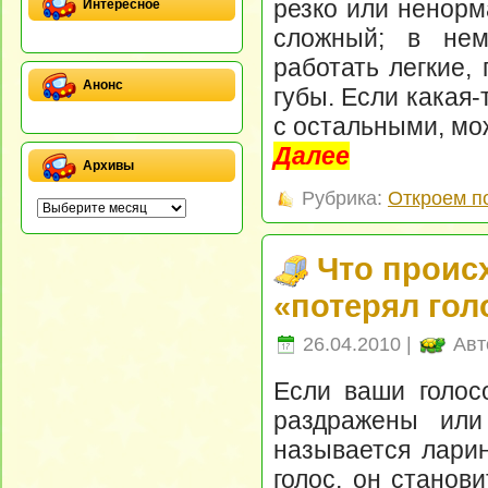
резко или ненорм
Интересное
сложный; в нем
работать легкие, 
Анонс
губы. Если какая-
с остальными, мо
Далее
Архивы
Рубрика:
Откроем п
Что происх
«потерял гол
26.04.2010 |
Авт
Если ваши голос
раздражены или 
называется ларин
голос, он станов