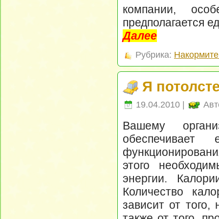
компании, осо
предполагается ед
Далее
Рубрика:
Накормите
Я потолсте
19.04.2010 |
Авт
Вашему орган
обеспечивает 
функционирования
этого необходи
энергии. Калори
Количество кало
зависит от того,
также от того, п