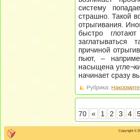
систему попада
страшно. Такой в
отрыгивания. Ино
быстро глотают
заглатываться т
причиной отрыгив
пьют, – наприме
насыщена угле¬ки
начинает сразу вы
Рубрика:
Накормите
70
«
1
2
3
4
Copyright © 