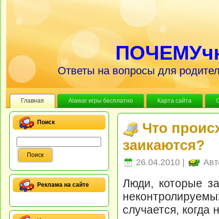
ПОЧЕМУч
Ответы на вопросы для родител
Главная
Alawar игры бесплатно
Карта сайта
Поиск
Что проис
заикаются?
26.04.2010 |
Авт
Люди, которые за
Реклама на сайте
неконтролируем
случается, когда