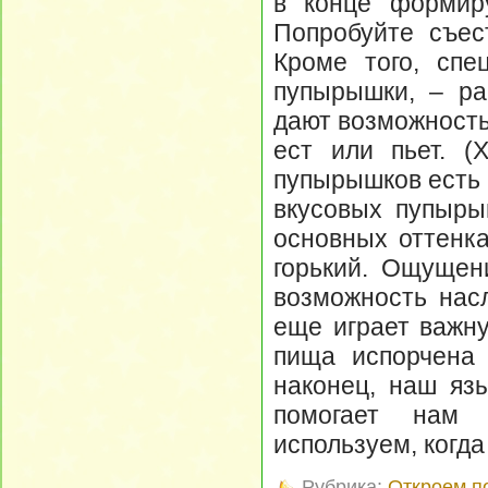
в конце формиру
Попробуйте съест
Кроме того, спе
пупырышки, – ра
дают возможность 
ест или пьет. (
пупырышков есть 
вкусовых пупыры
основных оттенка
горький. Ощущени
возможность нас
еще играет важну
пища испорчена 
наконец, наш яз
помогает нам 
используем, когда
Рубрика:
Откроем п