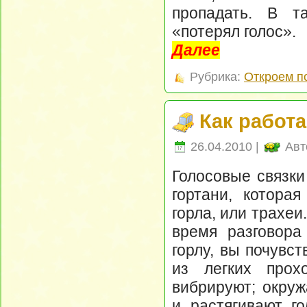
пропадать. В та
«потерял голос».
Далее
Рубрика:
Откроем п
Как работа
26.04.2010 |
Авт
Голосовые связки
гортани, котора
горла, или трахеи
время разговора
горлу, вы почувст
из легких прох
вибрируют; окру
и растягивают го