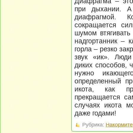
Диафрагма – это
при дыхании. А
диафрагмой. К
сокращается сил
шумом втягивать 
надгортанник – к
горла – резко зак
звук «ик». Люд
диких способов, 
нужно икающег
определенный пр
икота, как пр
прекращается са
случаях икота м
даже годами!
Рубрика:
Накормите