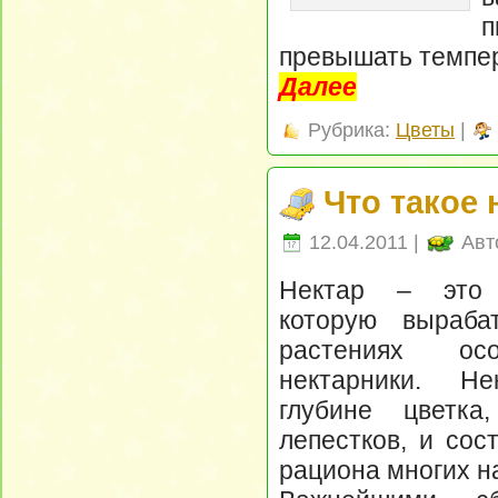
п
превышать темпер
Далее
Рубрика:
Цветы
|
Что такое 
12.04.2011 |
Авт
Нектар – это 
которую выраба
растениях о
нектарники. Н
глубине цветка
лепестков, и сос
рациона многих н