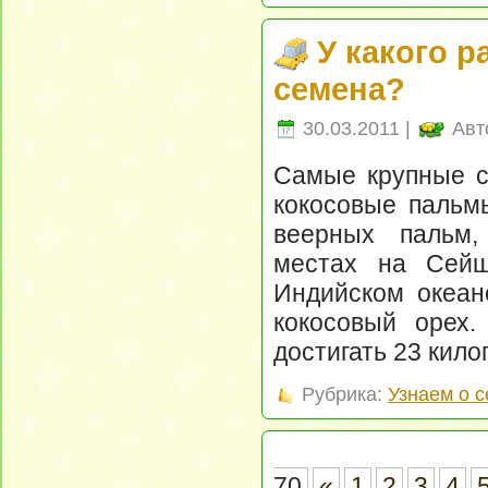
У какого 
семена?
30.03.2011 |
Авт
Самые крупные с
кокосовые пальм
веерных пальм,
местах на Сейш
Индийском океан
кокосовый орех.
достигать 23 кило
Рубрика:
Узнаем о 
70
«
1
2
3
4