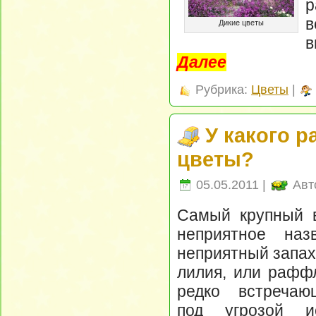
р
в
Дикие цветы
в
Далее
Рубрика:
Цветы
|
У какого 
цветы?
05.05.2011 |
Авт
Самый крупный в
неприятное на
неприятный запах
лилия, или рафф
редко встречаю
под угрозой ис