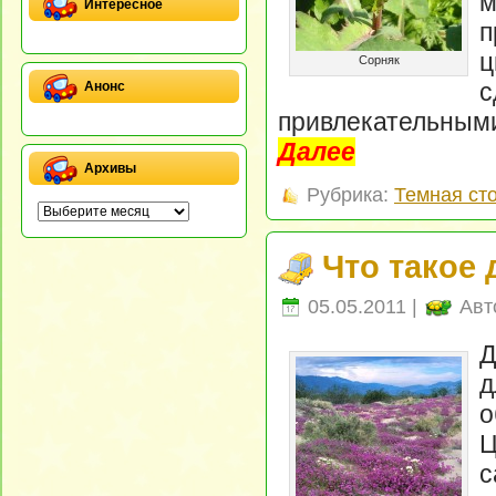
м
Интересное
п
ц
Сорняк
Анонс
привлекательными
Далее
Архивы
Рубрика:
Темная ст
Что такое
05.05.2011 |
Авт
Д
д
о
Ц
с