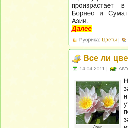
произрастает в
Борнео и Сумат
Азии.
Далее
Рубрика:
Цветы
|
Все ли цв
14.04.2011 |
Авт
Н
з
н
у
п
з
в
Лилии