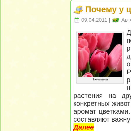
Почему у 
09.04.2011 |
Авт
п
р
д
р
Тюльпаны
н
растения на дру
конкретных живо
аромат цветками.
составляют важну
Далее