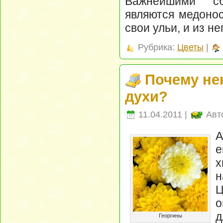
Важнейшими сб
являются медонос
свои ульи, и из н
Рубрика:
Цветы
|
Почему не
духи?
11.04.2011 |
Авт
А
е
Ц
о
Георгины