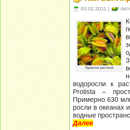
03.02.2011 |
Авт
К
п
в
з
о
З
в
Ядовитое растение
водоросли к рас
Protista – прос
Примерно 630 млн
росли в океанах 
водные пространс
Далее