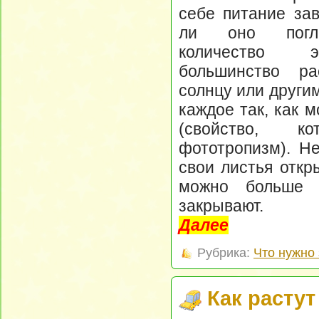
себе питание зав
ли оно погло
количество э
большинство ра
солнцу или други
каждое так, как 
(свойство, ко
фототропизм). Н
свои листья откр
можно больше 
закрывают.
Далее
Рубрика:
Что нужно 
Как растут