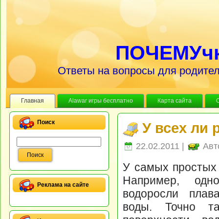
ПОЧЕМУч
Ответы на вопросы для родител
Главная
Alawar игры бесплатно
Карта сайта
Поиск
У всех ли 
22.02.2011 |
Авт
У самых простых 
Например, одно
Реклама на сайте
водоросли плав
воды. Точно т