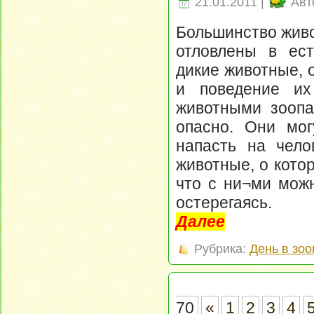
21.01.2011 |
Авт
Большинство живо
отловлены в ест
дикие животные, 
и поведение их
животными зоопар
опасно. Они мог
напасть на чело
животные, о кото
что с ни¬ми можн
остерегаясь.
Далее
Рубрика:
День в зоо
70
«
1
2
3
4