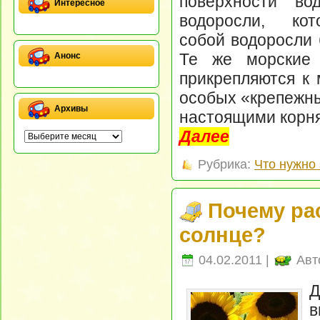
поверхности во
Интересное
водоросли, кот
собой водоросли 
Те же морские 
Анонс
прикрепляются к 
особых «крепежны
Архивы
настоящими корн
Далее
Рубрика:
Что нужно 
Почему ра
солнце?
04.02.2011 |
Авт
Д