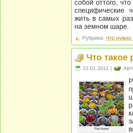
собой оттого, чт
специфические ч
жить в самых ра
на земном шаре.
Рубрика:
Что нужно 
Что такое 
22.01.2011 |
Авт
Р
п
ш
р
к
в
Растения