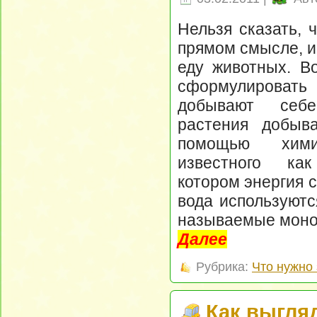
Нельзя сказать, 
прямом смысле, и
еду животных. В
сформулировать 
добывают себ
растения добыв
помощью химич
известного ка
котором энергия с
вода используютс
называемые моно
Далее
Рубрика:
Что нужно 
Как выгля