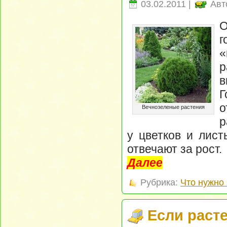
03.02.2011 |
Авт
О
г
«
в
о
Вечнозеленые растения
р
у цветков и лист
отвечают за рост.
Далее
Рубрика:
Что нужно 
Если расте