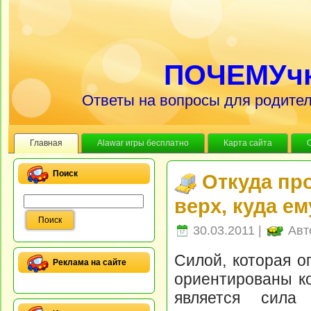
ПОЧЕМУч
Ответы на вопросы для родител
Главная
Alawar игры бесплатно
Карта сайта
Поиск
Откуда про
верх, куда ем
30.03.2011 |
Авт
Силой, которая о
Реклама на сайте
ориентированы ко
является сила