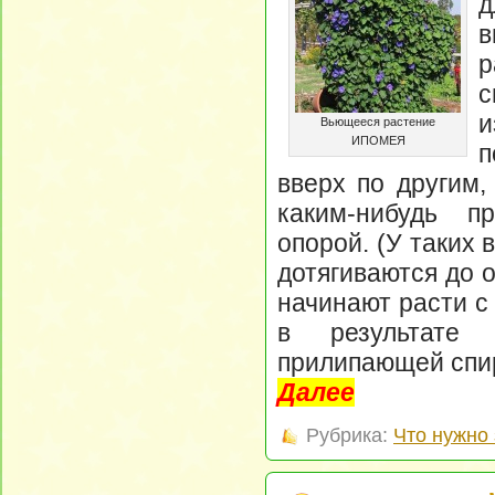
д
в
р
с
и
Вьющееся растение
ИПОМЕЯ
п
вверх по другим,
каким-нибудь п
опорой. (У таких 
дотягиваются до 
начинают расти с
в результате 
прилипающей спи
Далее
Рубрика:
Что нужно 