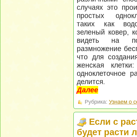
случаях это про
простых однокл
таких как вод
зеленый ковер, 
видеть на пов
размножение бесп
что для создани
женская клетки
одноклеточное ра
делится.
Далее
Рубрика:
Узнаем о 
Если с рас
будет расти 