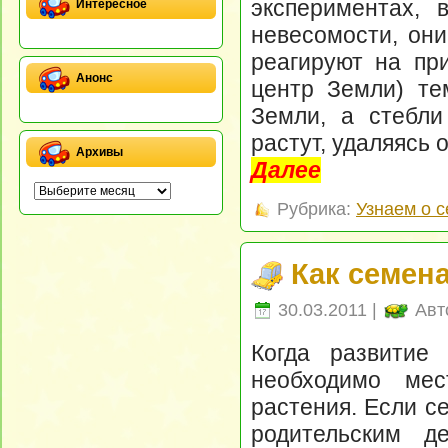
экспериментах, 
Интересное
невесомости, они
реагируют на при
Анонс
центр Земли) те
Земли, а стебли
растут, удаляясь 
Архивы
Далее
Рубрика:
Узнаем о 
Как семен
30.03.2011 |
Авт
Когда развитие
необходимо мес
растения. Если с
родительским д