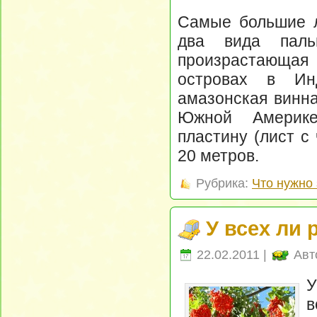
Самые большие л
два вида паль
произрастающа
островах в Ин
амазонская винн
Южной Америке
пластину (лист с
20 метров.
Рубрика:
Что нужно 
У всех ли 
22.02.2011 |
Авт
У
в