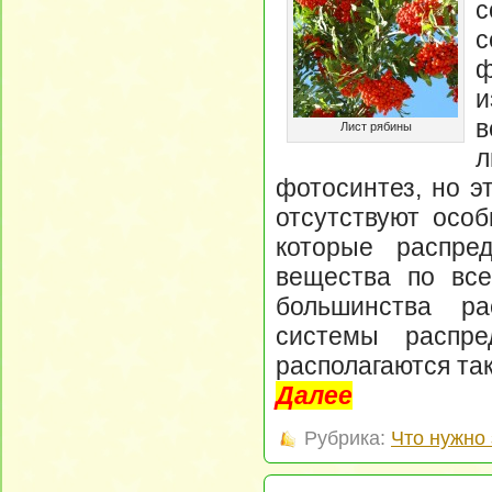
с
ф
и
в
Лист рябины
л
фотосинтез, но э
отсутствуют особ
которые распре
вещества по все
большинства ра
системы распр
располагаются так
Далее
Рубрика:
Что нужно 