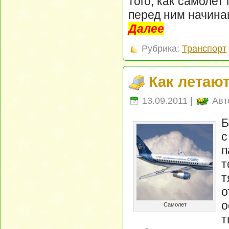
того, как самолет
перед ним начина
Далее
Рубрика:
Транспорт
Как летаю
13.09.2011 |
Авт
Б
п
т
о
о
Самолет