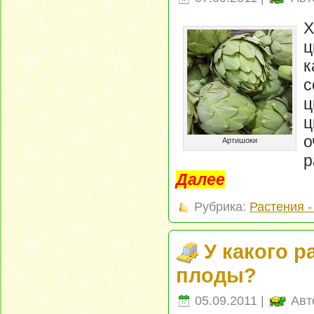
Х
ц
к
с
ц
ц
о
Артишоки
р
Далее
Рубрика:
Растения 
У какого 
плоды?
05.09.2011 |
Авт