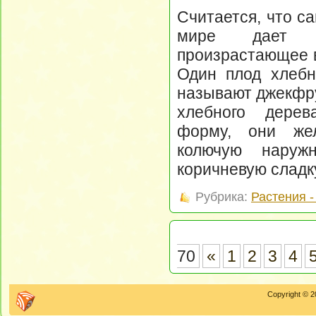
Считается, что с
мире дает х
произрастающее 
Один плод хлебн
называют джекфру
хлебного дере
форму, они жел
колючую наруж
коричневую сладк
Рубрика:
Растения 
70
«
1
2
3
4
Copyright © 