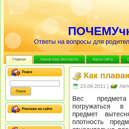
ПОЧЕМУч
Ответы на вопросы для родител
Главная
Alawar игры бесплатно
Карта сайта
Поиск
Как плава
23.09.2011 |
Авт
Вес предмета
погружаться в 
Реклама на сайте
предмет вытесн
плотность предм