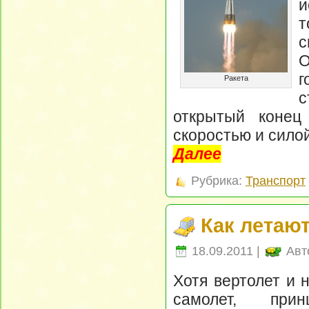
и
т
О
г
Ракета
с
открытый конец
скоростью и силой
Далее
Рубрика:
Транспорт
Как летаю
18.09.2011 |
Авт
Хотя вертолет и 
самолет, пр