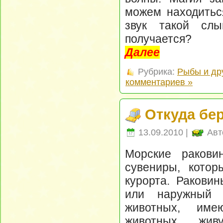
можем находиться
звук такой сл
получается?
Далее
Рубрика:
Рыбы и др
комментариев »
Откуда бе
13.09.2010 |
Авт
Морские ракови
сувениры, кото
курорта. Раковин
или наружный с
животных, име
животных, жив