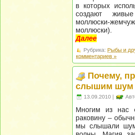
в которых испол
создают живы
моллюски-жемчуж
моллюски).
Далее
Рубрика:
Рыбы и др
комментариев »
Почему, п
слышим шум 
13.09.2010 |
Авт
Многим из нас 
раковину – обычн
мы слышали шум
волны. Магия за