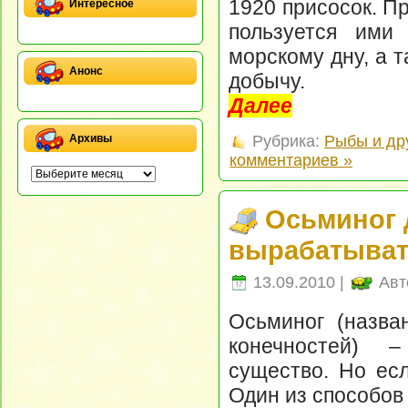
1920 присосок. П
Интересное
пользуется ими 
морскому дну, а т
Анонс
добычу.
Далее
Архивы
Рубрика:
Рыбы и др
комментариев »
Осьминог 
вырабатыват
13.09.2010 |
Авт
Осьминог (назва
конечностей) –
существо. Но есл
Один из способов