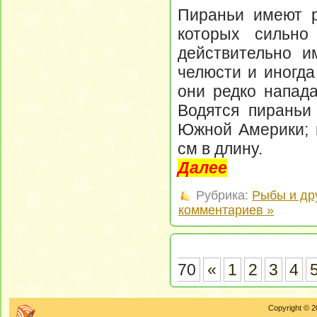
Пираньи имеют р
которых сильно
действительно 
челюсти и иногда
они редко напад
Водятся пираньи
Южной Америки; в
см в длину.
Далее
Рубрика:
Рыбы и др
комментариев »
70
«
1
2
3
4
Copyright © 