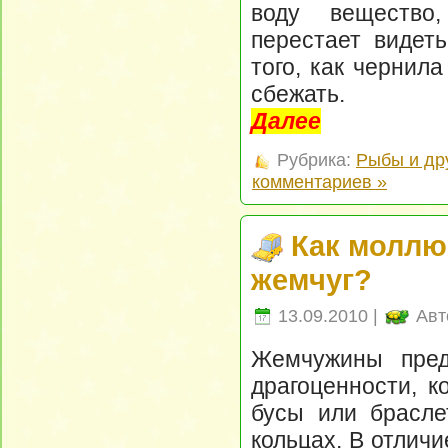
воду вещество
перестает видеть
того, как чернил
сбежать.
Далее
Рубрика:
Рыбы и др
комментариев »
Как моллю
жемчуг?
13.09.2010 |
Авт
Жемчужины пред
драгоценности, к
бусы или брасле
кольцах. В отлич