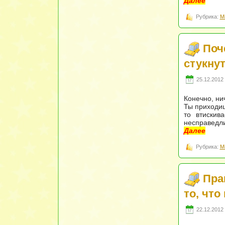
Далее
Рубрика:
М
Поч
стукну
25.12.2012 
Конечно, нич
Ты приходиш
то втискив
несправедли
Далее
Рубрика:
М
Пра
то, что
22.12.2012 