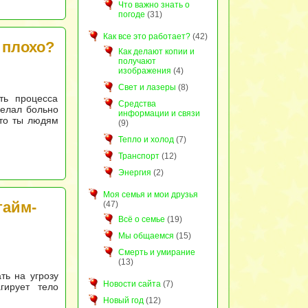
Что важно знать о
погоде
(31)
Как все это работает?
(42)
 плохо?
Как делают копии и
получают
изображения
(4)
Свет и лазеры
(8)
ть процесса
Средства
делал больно
информации и связи
что ты людям
(9)
Тепло и холод
(7)
Транспорт
(12)
Энергия
(2)
Моя семья и мои друзья
тайм-
(47)
Всё о семье
(19)
Мы общаемся
(15)
Смерть и умирание
(13)
ть на угрозу
Новости сайта
(7)
гирует тело
.
Новый год
(12)