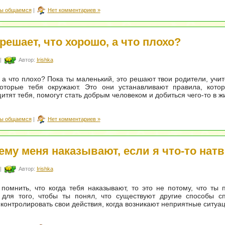
ы общаемся
|
Нет комментариев »
 решает, что хорошо, а что плохо?
|
Автор:
Irishka
 а что плохо? Пока ты маленький, это решают твои родители, учит
которые тебя окружают. Это они устанавливают правила, котор
щитят тебя, помогут стать добрым человеком и добиться чего-то в ж
ы общаемся
|
Нет комментариев »
ему меня наказывают, если я что-то нат
|
Автор:
Irishka
помнить, что когда тебя наказывают, то это не потому, что ты 
 для того, чтобы ты понял, что существуют другие способы сп
контролировать свои действия, когда возникают неприятные ситуац