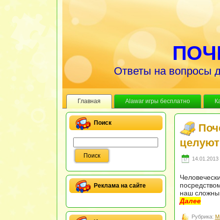
ПОЧ
Ответы на вопросы д
Главная
Alawar игры бесплатно
К
Поиск
Поч
целуют
14.01.2013 
Человечески
посредством
Реклама на сайте
наш сложный
Далее
Рубрика:
М