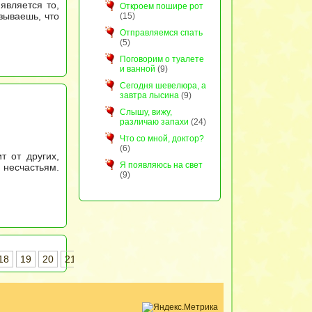
 является то,
Откроем пошире рот
зываешь, что
(15)
Отправляемся спать
(5)
Поговорим о туалете
и ванной
(9)
Сегодня шевелюра, а
завтра лысина
(9)
Слышу, вижу,
различаю запахи
(24)
Что со мной, доктор?
(6)
т от других,
Я появляюсь на свет
 несчастьям.
(9)
18
19
20
21
22
23
24
25
26
27
28
29
30
31