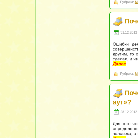
Рубрика:
М
Поч
31.12.2012 
Ошибки дел
совершенств
другим, то 
сделал, и ч
Далее
Рубрика:
М
Поч
аут»?
28.12.2012 
Для того чт
определенн
человека, а