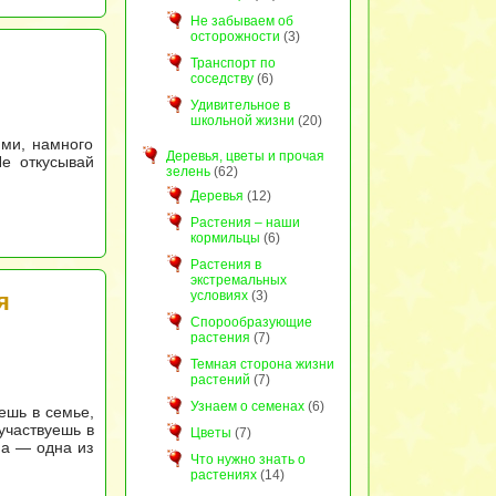
Не забываем об
осторожности
(3)
Транспорт по
соседству
(6)
Удивительное в
школьной жизни
(20)
ими, намного
Деревья, цветы и прочая
Не откусывай
зелень
(62)
Деревья
(12)
Растения – наши
кормильцы
(6)
Растения в
экстремальных
я
условиях
(3)
Спорообразующие
растения
(7)
Темная сторона жизни
растений
(7)
Узнаем о семенах
(6)
ешь в семье,
участвуешь в
Цветы
(7)
на — одна из
Что нужно знать о
растениях
(14)