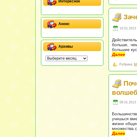
Интересное
Зач
Анонс
10.01.2013 
Действитель
больше, че
Архивы
большие кус
Далее
Рубрика:
М
Поч
волшеб
08.01.2013 
Большинство
учишься вме
жизни общес
множества с
Далее