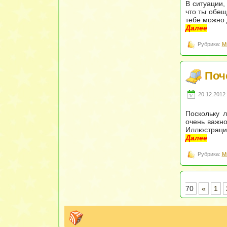
В ситуации,
что ты обещ
тебе можно 
Далее
Рубрика:
М
Поч
20.12.2012 
Поскольку л
очень важно
Иллюстрацие
Далее
Рубрика:
М
70
«
1