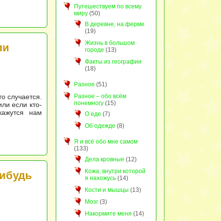
Путешествуем по всему
миру
(50)
В деревне, на ферме
(19)
Жизнь в большом
ли
городе
(13)
Факты из географии
(18)
Разное
(51)
Разное – обо всём
то случается.
понемногу
(15)
ли если кто-
кажутся нам
О еде
(7)
Об одежде
(8)
Я и всё обо мне самом
(133)
Дела кровные
(12)
Кожа, внутри которой
нибудь
я нахожусь
(14)
Кости и мышцы
(13)
Мозг
(3)
Накормите меня
(14)