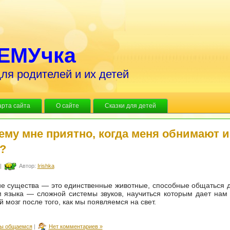
ЕМУчка
ля родителей и их детей
арта сайта
О сайте
Сказки для детей
ему мне приятно, когда меня обнимают и
?
|
Автор:
Irishka
е существа — это единственные животные, способные общаться д
 языка — сложной системы звуков, научиться которым дает нам
 мозг после того, как мы появляемся на свет.
ы общаемся
|
Нет комментариев »