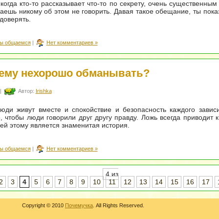
 когда кто-то рассказывает что-то по секрету, очень существенным
аешь никому об этом не говорить. Давая такое обещание, ты пока
доверять.
ы общаемся
|
Нет комментариев »
ему нехорошо обманывать?
|
Автор:
Irishka
юди живут вместе и спокойствие и безопасность каждого зависи
, чтобы люди говорили друг другу правду. Ложь всегда приводит к
й этому является знаменитая история.
ы общаемся
|
Нет комментариев »
4 из
2
3
4
5
6
7
8
9
10
11
12
13
14
15
16
17
Copyright © 2010
Почемучка
. All Rights Reserved.