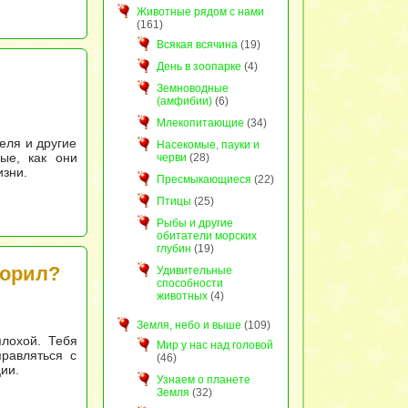
Животные рядом с нами
(161)
Всякая всячина
(19)
День в зоопарке
(4)
Земноводные
(амфибии)
(6)
Млекопитающие
(34)
еля и другие
Насекомые, пауки и
ые, как они
черви
(28)
изни.
Пресмыкающиеся
(22)
Птицы
(25)
Рыбы и другие
обитатели морских
глубин
(19)
ворил?
Удивительные
способности
животных
(4)
Земля, небо и выше
(109)
плохой. Тебя
Мир у нас над головой
равляться с
(46)
ии.
Узнаем о планете
Земля
(32)