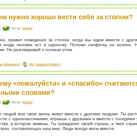
ем нужно хорошо вести себя за столом?
|
Автор:
Irishka
но, правил поведения за столом, когда мы едим вместе с друг
м когда человек ест в одиночку. Положи салфетку на колени. 
ки. Не разговаривай с полным ртом.
ы общаемся
|
Нет комментариев »
ему «пожалуйста» и «спасибо» считаютс
ными словами?
|
Автор:
Irishka
 людей всю свою жизнь живут вместе с другими людьми. Ты раст
сте с одноклассниками, играешь с друзьями и вместе с соседями 
тва, в котором живешь. Ты гражданин своей страны, а твоя стра
тран, составляющих наш мир. Люди всегда жили вместе.