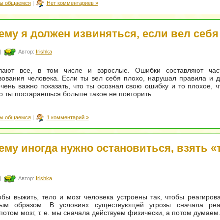
ы общаемся
|
Нет комментариев »
ему я должен извиняться, если вел себя
|
Автор:
Irishka
ают все, в том числе и взрослые. Ошибки составляют час
ования человека. Если ты вел себя плохо, нарушал правила и 
очень важно показать, что ты осознал свою ошибку и то плохое, 
то ты постараешься больше такое не повторить.
ы общаемся
|
1 комментарий »
ему иногда нужно остановиться, взять «
|
Автор:
Irishka
обы выжить, тело и мозг человека устроены так, чтобы реагирова
ым образом. В условиях существующей угрозы сначала реа
 потом мозг, т. е. мы сначала действуем физически, а потом думаем