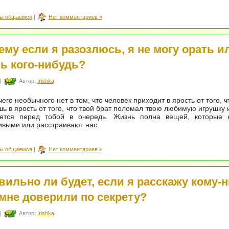
ы общаемся
|
Нет комментариев »
ему если я разозлюсь, я не могу орать и
ть кого-нибудь?
|
Автор:
Irishka
его необычного нет в том, что человек приходит в ярость от того, ч
ь в ярость от того, что твой брат поломал твою любимую игрушку и
ается перед тобой в очередь. Жизнь полна вещей, которые 
выми или расстраивают нас.
ы общаемся
|
Нет комментариев »
вильно ли будет, если я расскажу кому-
 мне доверили по секрету?
|
Автор:
Irishka