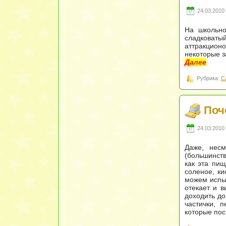
24.03.2010 
На школьно
сладковаты
аттракцион
некоторые з
Далее
Рубрика:
С
Поч
24.03.2010 
Даже, несм
(большинств
как эта пищ
соленое, к
можем испыт
отекает и в
доходить до
частички, 
которые пос