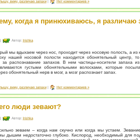
лышу, вижу, различаю запахи
|
Нет комментариев »
ему, когда я принюхиваюсь, я различаю 
|
Автор:
Irishka
орый мы вдыхаем через нос, проходит через носовую полость, а из 
ерху нашей носовой полости находится обонятельный центр, то
 за распознавание запахов. В нем частицы-носители запаха из
авливаются густыми обонятельными волосками, которые посыл
рез обонятельный нерв в мозг, а мозг распознает запах.
лышу, вижу, различаю запахи
|
Нет комментариев »
его люди зевают?
|
Автор:
Irishka
ильно зеваем – когда нам скучно или когда мы устаем. Зевани
 мы дышим недостаточно глубоко. Кислород, необходимый для п
 происходящих в организме, и углекислый газ, представляющий