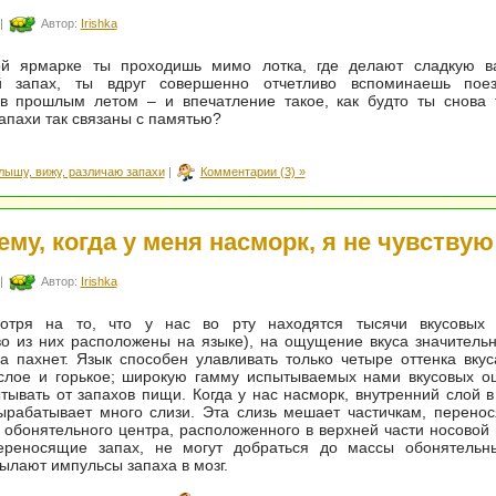
|
Автор:
Irishka
й ярмарке ты проходишь мимо лотка, где делают сладкую ва
й запах, ты вдруг совершенно отчетливо вспоминаешь пое
ов прошлым летом – и впечатление такое, как будто ты снова 
апахи так связаны с памятью?
лышу, вижу, различаю запахи
|
Комментарии (3) »
ему, когда у меня насморк, я не чувствую
|
Автор:
Irishka
отря на то, что у нас во рту находятся тысячи вкусовых
о из них расположены на языке), на ощущение вкуса значительн
а пахнет. Язык способен улавливать только четыре оттенка вкус
ислое и горькое; широкую гамму испытываемых нами вкусовых 
ывать от запахов пищи. Когда у нас насморк, внутренний слой 
ырабатывает много слизи. Эта слизь мешает частичкам, перено
 обонятельного центра, расположенного в верхней части носовой 
переносящие запах, не могут добраться до массы обонятельны
ылают импульсы запаха в мозг.