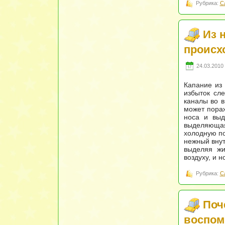
Рубрика:
С
Из н
происх
24.03.2010 
Капание из 
избыток сле
каналы во в
может пораж
носа и выд
выделяющая
холодную по
нежный внут
выделяя жи
воздуху, и 
Рубрика:
С
Поч
воспом