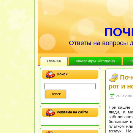
ПОЧ
Ответы на вопросы д
Главная
Alawar игры бесплатно
К
Поиск
Поч
рот и н
24.03.2010 
При кашле 
люди, и ми
Реклама на сайте
заболевани
больными пр
платком или
воздух. Н