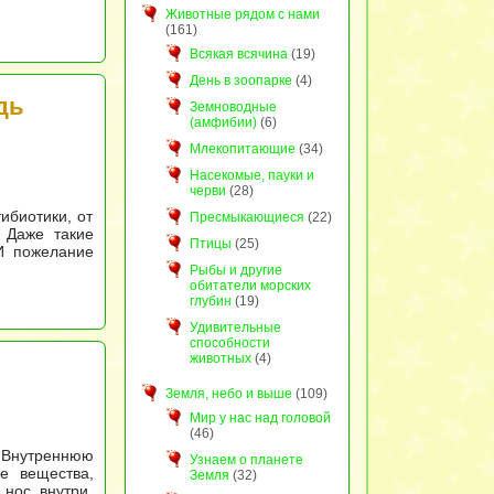
Животные рядом с нами
(161)
Всякая всячина
(19)
День в зоопарке
(4)
дь
Земноводные
(амфибии)
(6)
Млекопитающие
(34)
Насекомые, пауки и
черви
(28)
ибиотики, от
Пресмыкающиеся
(22)
 Даже такие
Птицы
(25)
 И пожелание
Рыбы и другие
обитатели морских
глубин
(19)
Удивительные
способности
животных
(4)
Земля, небо и выше
(109)
Мир у нас над головой
(46)
 Внутреннюю
Узнаем о планете
е вещества,
Земля
(32)
нос внутри,