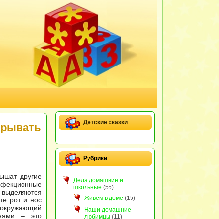
Детские сказки
крывать
Рубрики
ышат другие
Дела домашние и
нфекционные
школьные
(55)
 выделяются
Живем в доме
(15)
те рот и нос
в окружающий
Наши домашние
знями – это
любимцы
(11)