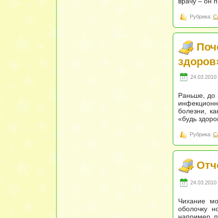
врачу – он 
Рубрика:
С
Поч
здоров
24.03.2010 
Раньше, до 
инфекционн
болезни, ка
«будь здоро
Рубрика:
С
Отч
24.03.2010 
Чихание мо
оболочку н
например п