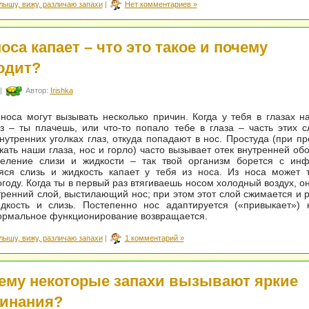
лышу, вижу, различаю запахи
|
Нет комментариев »
оса капает – что это такое и почему
одит?
|
Автор:
Irishka
носа могут вызывать несколько причин. Когда у тебя в глазах н
з – ты плачешь, или что-то попало тебе в глаза – часть этих с
нутренних уголках глаз, откуда попадают в нос. Простуда (при пр
ать наши глаза, нос и горло) часто вызывает отек внутренней обо
еление слизи и жидкости – так твой организм борется с инф
ся слизь и жидкость капает у тебя из носа. Из носа может т
году. Когда ты в первый раз втягиваешь носом холодный воздух, о
ренний слой, выстилающий нос; при этом этот слой сжимается и 
дкость и слизь. Постепенно нос адаптируется («привыкает») 
нормальное функционирование возвращается.
лышу, вижу, различаю запахи
|
1 комментарий »
ему некоторые запахи вызывают яркие
инания?