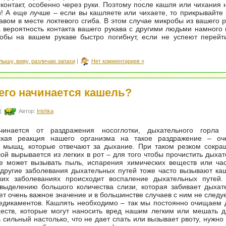
контакт, особенно через руки. Поэтому после кашля или чихания 
! А еще лучше – если вы кашляете или чихаете, то прикрывайте 
кавом в месте локтевого сгиба. В этом случае микробы из вашего р
а вероятность контакта вашего рукава с другими людьми намного
робы на вашем рукаве быстро погибнут, если не успеют перейт
лышу, вижу, различаю запахи
|
Нет комментариев »
его начинается кашель?
|
Автор:
Irishka
инается от раздражения носоглотки, дыхательного горла 
ская реакция нашего организма на такое раздражение – оч
 мышц, которые отвечают за дыхание. При таком резком сокр
лой вырывается из легких в рот – для того чтобы прочистить дыхат
е может вызывать пыль, испарения химических веществ или час
другие заболевания дыхательных путей тоже часто вызывают ка
ких заболеваниях происходит воспаление дыхательных путей.
выделению большого количества слизи, которая забивает дыхат
т очень важное значение и в большинстве случаев с ним не следуе
дикаментов. Кашлять необходимо – так мы постоянно очищаем 
ществ, которые могут наносить вред нашим легким или мешать 
 сильный настолько, что не дает спать или вызывает рвоту, нужно 