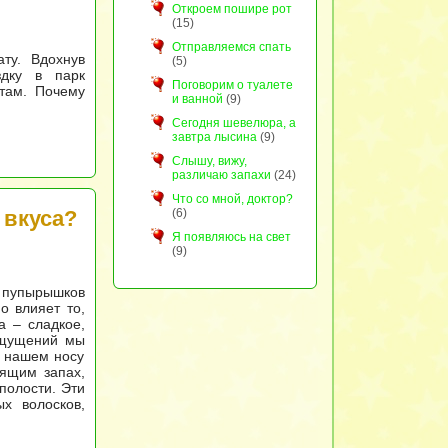
Откроем пошире рот
(15)
Отправляемся спать
ту. Вдохнув
(5)
здку в парк
Поговорим о туалете
там. Почему
и ванной
(9)
Сегодня шевелюра, а
завтра лысина
(9)
Слышу, вижу,
различаю запахи
(24)
Что со мной, доктор?
 вкуса?
(6)
Я появляюсь на свет
(9)
 пупырышков
о влияет то,
а – сладкое,
ощущений мы
в нашем носу
сящим запах,
полости. Эти
х волосков,