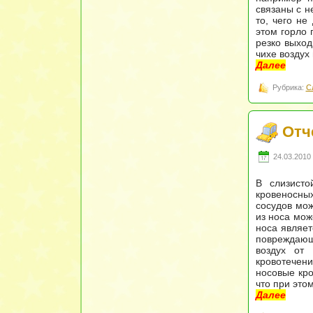
связаны с н
то, чего не
этом горло 
резко выход
чихе воздух
Далее
Рубрика:
С
Отч
24.03.2010 
В слизисто
кровеносных
сосудов мож
из носа мож
носа являет
повреждающ
воздух от
кровотечен
носовые кро
что при это
Далее