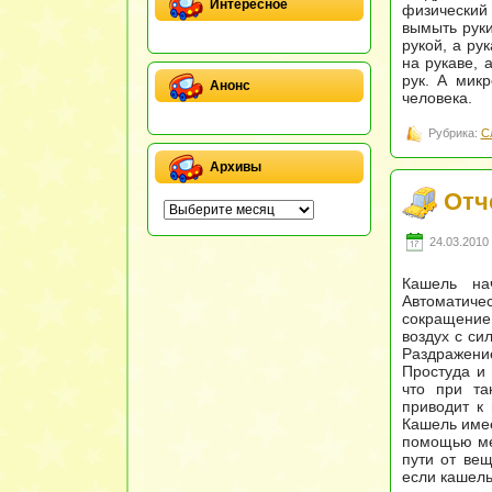
Интересное
физический 
вымыть руки
рукой, а ру
на рукаве, 
рук. А мик
Анонс
человека.
Рубрика:
С
Архивы
Отч
24.03.2010 
Кашель нач
Автоматиче
сокращение
воздух с си
Раздражени
Простуда и 
что при та
приводит к 
Кашель имее
помощью ме
пути от ве
если кашель