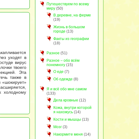
Путешествуем по всему
миру
(50)
В деревне, на ферме
(19)
Жизнь в большом
городе
(13)
Факты из географии
(18)
акапливается
Разное
(51)
лез уходят в
Разное – обо всём
остуде вирус
понемногу
(15)
лочки твоего
О еде
(7)
екцией. Эта
ечь также в
Об одежде
(8)
н «шокирует»
расширяется,
Я и всё обо мне самом
к холодному
(133)
Дела кровные
(12)
Кожа, внутри которой
я нахожусь
(14)
Кости и мышцы
(13)
Мозг
(3)
Накормите меня
(14)