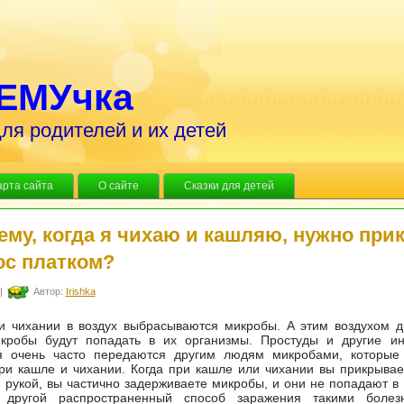
ЕМУчка
ля родителей и их детей
арта сайта
О сайте
Сказки для детей
ему, когда я чихаю и кашляю, нужно при
ос платком?
|
Автор:
Irishka
и чихании в воздух выбрасываются микробы. А этим воздухом д
кробы будут попадать в их организмы. Простуды и другие и
я очень часто передаются другим людям микробами, которые
и кашле и чихании. Когда при кашле или чихании вы прикрывае
 рукой, вы частично задерживаете микробы, и они не попадают 
о другой распространенный способ заражения такими боле