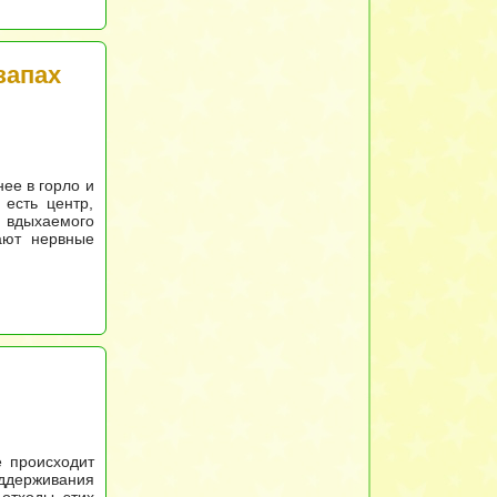
запах
нее в горло и
 есть центр,
 вдыхаемого
ают нервные
е происходит
оддерживания
 отходы этих