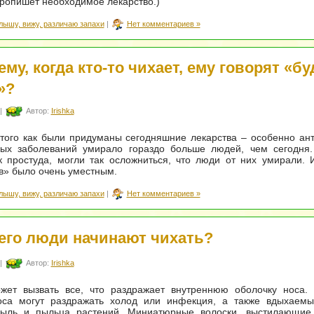
пропишет необходимое лекарство.)
лышу, вижу, различаю запахи
|
Нет комментариев »
ему, когда кто-то чихает, ему говорят «бу
»?
|
Автор:
Irishka
того как были придуманы сегодняшние лекарства – особенно ант
ых заболеваний умирало гораздо больше людей, чем сегодня.
к простуда, могли так осложниться, что люди от них умирали.
в» было очень уместным.
лышу, вижу, различаю запахи
|
Нет комментариев »
его люди начинают чихать?
|
Автор:
Irishka
жет вызвать все, что раздражает внутреннюю оболочку носа.
оса могут раздражать холод или инфекция, а также вдыхаемы
ыль и пыльца растений. Миниатюрные волоски, выстилающие 