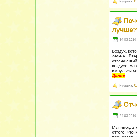
Рубрика:
С
Поч
лучше?
24.03.2010 
Воздух, кот
легкие. Вв
отвечающий
воздуха ул
импульсы че
Далее
Рубрика:
С
Отч
24.03.2010 
Мы иногда с
оттого, что
процессов,