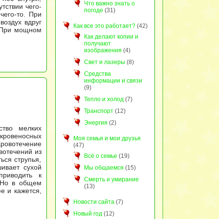
Что важно знать о
тствии чего-
погоде
(31)
чего-то. При
воздух вдруг
Как все это работает?
(42)
. При мощном
Как делают копии и
получают
изображения
(4)
Свет и лазеры
(8)
Средства
информации и связи
(9)
Тепло и холод
(7)
Транспорт
(12)
Энергия
(2)
ство мелких
 кровеносных
Моя семья и мои друзья
Кровотечение
(47)
вотечений из
Всё о семье
(19)
ься струпья,
ивает сухой
Мы общаемся
(15)
приводить к
Смерть и умирание
 Но в общем
(13)
е и кажется,
Новости сайта
(7)
Новый год
(12)