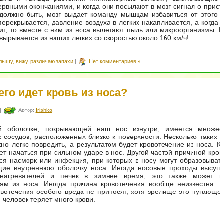
ервными окончаниями, и когда они посылают в мозг сигнал о прису
 должно быть, мозг выдает команду мышцам избавиться от этого 
перекрывается, давление воздуха в легких накапливается, а когда 
ит, то вместе с ним из носа вылетают пыль или микроорганизмы
 вырывается из наших легких со скоростью около 160 км/ч!
лышу, вижу, различаю запахи
|
Нет комментариев »
его идет кровь из носа?
|
Автор:
Irishka
й оболочке, покрывающей наш нос изнутри, имеется множе
 сосудов, расположенных близко к поверхности. Несколько таких
но легко повредить, а результатом будет кровотечение из носа. 
ет начаться при сильном ударе в нос. Другой частой причиной кро
ся насморк или инфекция, при которых в носу могут образовыват
ие внутреннюю оболочку носа. Иногда носовые проходы высуш
 нагревателей и печек в зимнее время; это также может 
иям из носа. Иногда причина кровотечения вообще неизвестна.
вотечения особого вреда не приносят, хотя зрелище это пугающе
м человек теряет много крови.