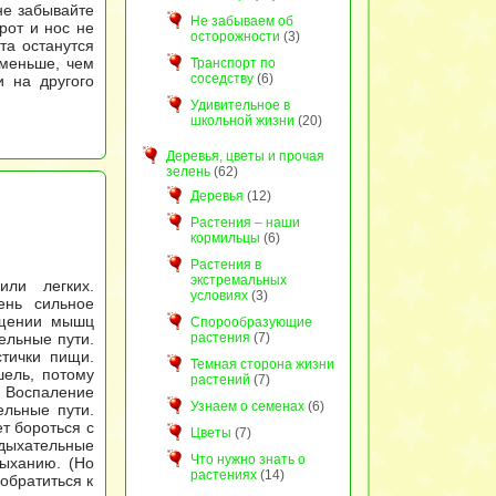
не забывайте
Не забываем об
рот и нос не
осторожности
(3)
та останутся
 меньше, чем
Транспорт по
соседству
(6)
и на другого
Удивительное в
школьной жизни
(20)
Деревья, цветы и прочая
зелень
(62)
Деревья
(12)
Растения – наши
кормильцы
(6)
Растения в
экстремальных
или легких.
условиях
(3)
ень сильное
ащении мышц
Спорообразующие
ельные пути.
растения
(7)
тички пищи.
Темная сторона жизни
шель, потому
растений
(7)
 Воспаление
Узнаем о семенах
(6)
ельные пути.
т бороться с
Цветы
(7)
дыхательные
Что нужно знать о
дыханию. (Но
растениях
(14)
обратиться к